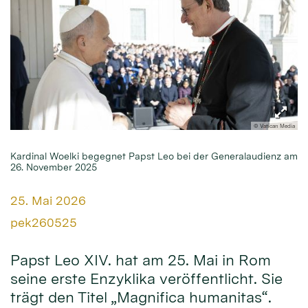
© Vatican Media
Kardinal Woelki begegnet Papst Leo bei der Generalaudienz am
26. November 2025
Datum:
25. Mai 2026
Von:
pek260525
Papst Leo XIV. hat am 25. Mai in Rom
seine erste Enzyklika veröffentlicht. Sie
trägt den Titel „Magnifica humanitas“.