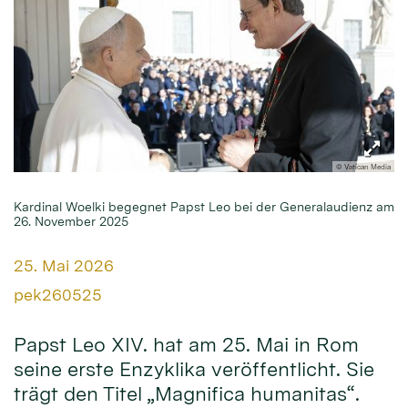
© Vatican Media
Kardinal Woelki begegnet Papst Leo bei der Generalaudienz am
26. November 2025
Datum:
25. Mai 2026
Von:
pek260525
Papst Leo XIV. hat am 25. Mai in Rom
seine erste Enzyklika veröffentlicht. Sie
trägt den Titel „Magnifica humanitas“.