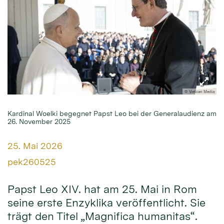
© Vatican Media
Kardinal Woelki begegnet Papst Leo bei der Generalaudienz am
26. November 2025
Datum:
25. Mai 2026
Von:
pek260525
Papst Leo XIV. hat am 25. Mai in Rom
seine erste Enzyklika veröffentlicht. Sie
trägt den Titel „Magnifica humanitas“.