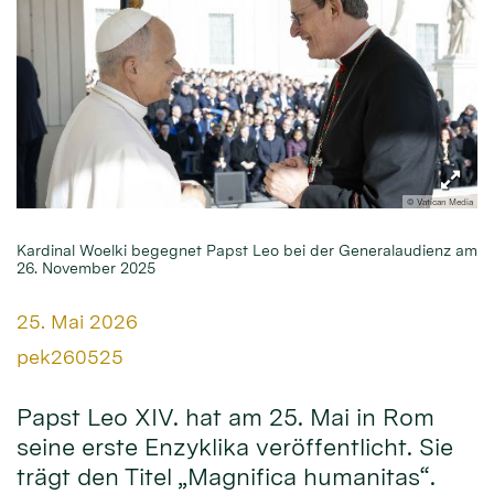
© Vatican Media
Kardinal Woelki begegnet Papst Leo bei der Generalaudienz am
26. November 2025
Datum:
25. Mai 2026
Von:
pek260525
Papst Leo XIV. hat am 25. Mai in Rom
seine erste Enzyklika veröffentlicht. Sie
trägt den Titel „Magnifica humanitas“.