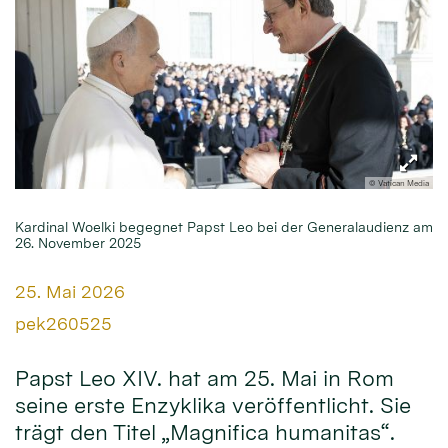
© Vatican Media
Kardinal Woelki begegnet Papst Leo bei der Generalaudienz am
26. November 2025
Datum:
25. Mai 2026
Von:
pek260525
Papst Leo XIV. hat am 25. Mai in Rom
seine erste Enzyklika veröffentlicht. Sie
trägt den Titel „Magnifica humanitas“.