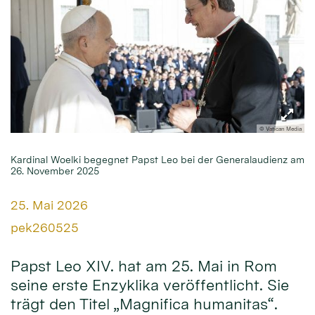
© Vatican Media
Kardinal Woelki begegnet Papst Leo bei der Generalaudienz am
26. November 2025
Datum:
25. Mai 2026
Von:
pek260525
Papst Leo XIV. hat am 25. Mai in Rom
seine erste Enzyklika veröffentlicht. Sie
trägt den Titel „Magnifica humanitas“.