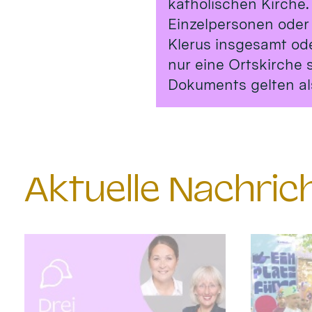
katholischen Kirche.
Einzelpersonen oder
Klerus insgesamt od
nur eine Ortskirche 
Dokuments gelten al
Aktuelle Nachri