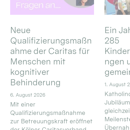
Neue
Ein Ja
Qualifizierungsmaßn
285
ahme der Caritas für
Kinder
Menschen mit
ngen u
kognitiver
gemei
Behinderung
1. August 
Katholino
6. August 2026
Jubiläum
Mit einer
gleichze
Qualifizierungsmaßnahme
Meilenste
zur Betreuungskraft eröffnet
Übernahm
der Kölner Caritasverband