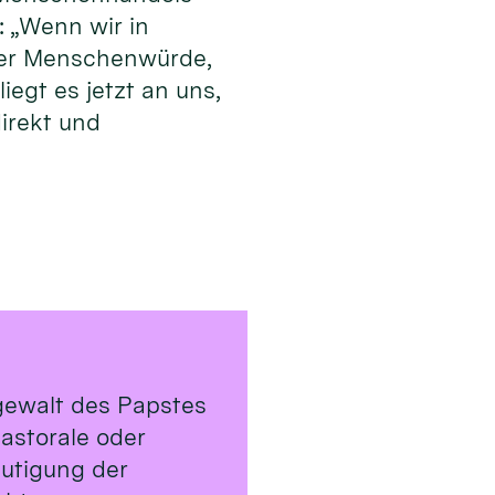
: „Wenn wir in
 der Menschenwürde,
egt es jetzt an uns,
irekt und
rgewalt des Papstes
astorale oder
utigung der