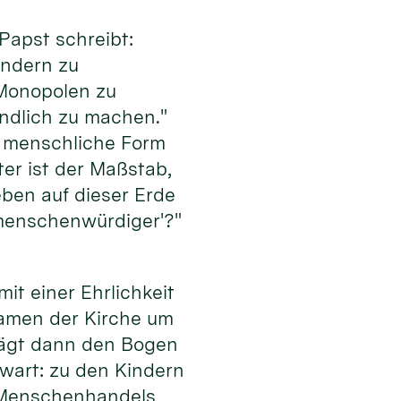
Papst schreibt:
ondern zu
 Monopolen zu
undlich zu machen."
ne menschliche Form
er ist der Maßstab,
eben auf dieser Erde
 ‚menschenwürdiger'?"
mit einer Ehrlichkeit
 Namen der Kirche um
hlägt dann den Bogen
wart: zu den Kindern
s Menschenhandels