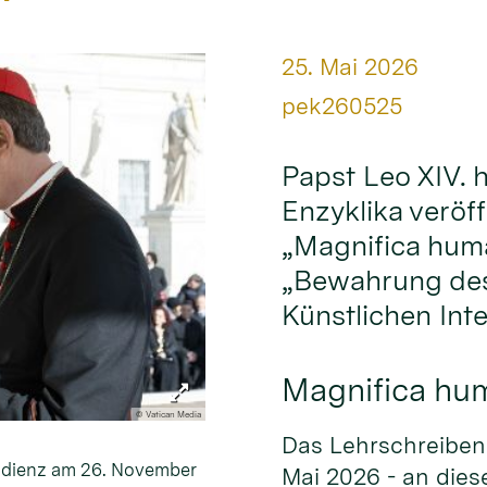
Datum:
25. Mai 2026
Von:
pek260525
Papst Leo XIV. 
Enzyklika veröffe
„Magnifica huma
„Bewahrung des
Künstlichen Inte
Magnifica hu
© Vatican Media
Das Lehrschreiben 
audienz am 26. November
Mai 2026 - an dies