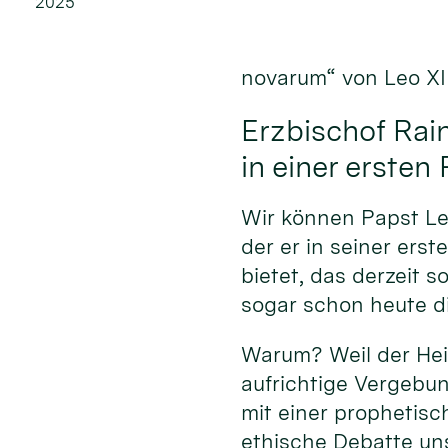
2025
novarum“ von Leo XII
Erzbischof Rain
in einer ersten
Wir können Papst Leo
der er in seiner ers
bietet, das derzeit 
sogar schon heute di
Warum? Weil der Heil
aufrichtige Vergebun
mit einer prophetisc
ethische Debatte uns