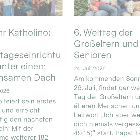
hr Katholino:
6. Welttag der
Großeltern und
tageseinrichtu
Senioren
nter einem
24. Juli 2026
nsamen Dach
Am kommenden Sonn
26. Juli, findet der w
2026
Tag der Großeltern 
 feiert sein erstes
älteren Menschen un
 und erreicht
Leitwort „Ich aber w
itig den nächsten
dich niemals vergess
in: Mit der
49,15)“ statt. Papst L
e weiterer 182