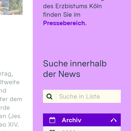
des Erzbistums Köln
finden Sie im
Pressebereich
.
Suche innerhalb
der News
tag,
eltweite
und
Suche in Liste
ter dem
erde
en (Jes
Archiv
eo XIV.