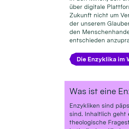
über digitale Plattfo
Zukunft nicht um Ve
der unserem Glauben 
den Menschenhandel 
entschieden anzupra
Die Enzyklika im 
Was ist eine En
Enzykliken sind päp
sind. Inhaltlich geh
theologische Frages