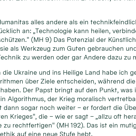
Humanitas alles andere als ein technikfeindl
cklich an: „Technologie kann heilen, verbind
ützen." (MH 9) Das Potenzial der Künstliche
 sie als Werkzeug zum Guten gebrauchen und 
echnik zu werden oder gar Andere dazu zu 
 die Ukraine und ins Heilige Land habe ich 
rithmen über Ziele entscheiden, während die
haben. Der Papst bringt auf den Punkt, was
kein Algorithmus, der Krieg moralisch vertret
t dann sogar noch weiter – er fordert die Üb
en Krieges", die – wie er sagt – „allzu oft h
 zu rechtfertigen" (MH 192). Das ist ein mutig
ethik auf eine neue Stufe hebt.