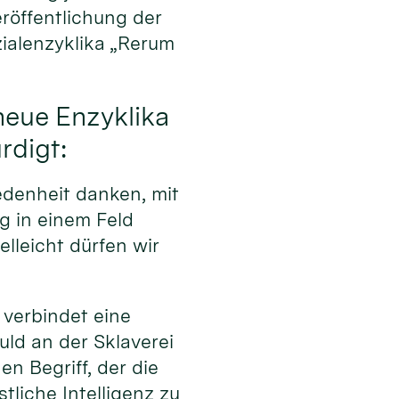
eröffentlichung der
alenzyklika „Rerum
neue Enzyklika
rdigt:
edenheit danken, mit
g in einem Feld
elleicht dürfen wir
 verbindet eine
uld an der Sklaverei
n Begriff, der die
tliche Intelligenz zu