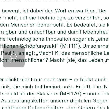
bewegt, ist dabei das Wort entwaffnen. Der 
 nicht, auf die Technologie zu verzichten, s
e den Menschen beherrscht. Es bedeutet, sie
rfragbar und anfechtbar und damit lebensfre
die technologische Innovation sogar als „ei
tlichen Schöpfungsakt" (MH 111). Umso ernst
Paul II. anlegt: „Macht KI das menschliche L
nsicht ‚menschlicher'? Macht [sie] das Leben
r blickt nicht nur nach vorn – er blickt auch 
rück, die mich tief beeindruckt. Er bittet im
itschuld an der Sklaverei (MH 176) – und sc
 Ausbeutungsketten unserer digitalen Gegen
nsichtbaren Datenarbeitern, den Opfern de