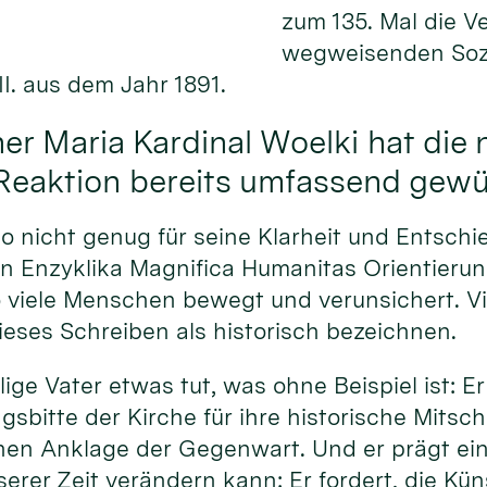
zum 135. Mal die V
wegweisenden Sozi
I. aus dem Jahr 1891.
er Maria Kardinal Woelki hat die 
 Reaktion bereits umfassend gewü
 nicht genug für seine Klarheit und Entschi
ten Enzyklika Magnifica Humanitas Orientierun
so viele Menschen bewegt und verunsichert. Vi
eses Schreiben als historisch bezeichnen.
ige Vater etwas tut, was ohne Beispiel ist: Er
gsbitte der Kirche für ihre historische Mitsch
hen Anklage der Gegenwart. Und er prägt eine
erer Zeit verändern kann: Er fordert, die Küns