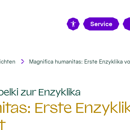
Service
ichten
Magnifica humanitas: Erste Enzyklika vo
:
elki zur Enzyklika
tas: Erste Enzykli
t