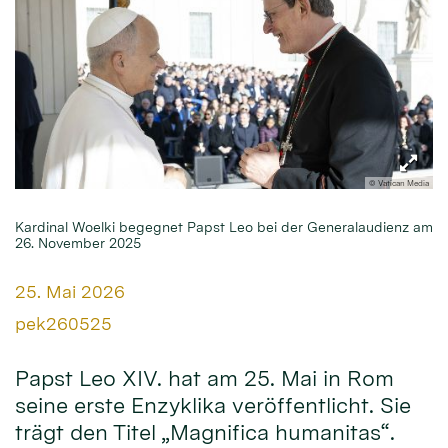
© Vatican Media
Kardinal Woelki begegnet Papst Leo bei der Generalaudienz am
26. November 2025
Datum:
25. Mai 2026
Von:
pek260525
Papst Leo XIV. hat am 25. Mai in Rom
seine erste Enzyklika veröffentlicht. Sie
trägt den Titel „Magnifica humanitas“.