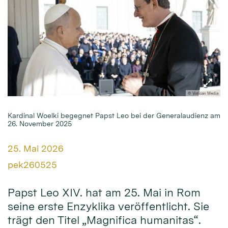
© Vatican Media
Kardinal Woelki begegnet Papst Leo bei der Generalaudienz am
26. November 2025
Datum:
25. Mai 2026
Von:
pek260525
Papst Leo XIV. hat am 25. Mai in Rom
seine erste Enzyklika veröffentlicht. Sie
trägt den Titel „Magnifica humanitas“.