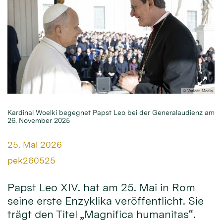
© Vatican Media
Kardinal Woelki begegnet Papst Leo bei der Generalaudienz am
26. November 2025
Datum:
25. Mai 2026
Von:
pek260525
Papst Leo XIV. hat am 25. Mai in Rom
seine erste Enzyklika veröffentlicht. Sie
trägt den Titel „Magnifica humanitas“.