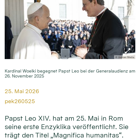
© Vatican Media
Kardinal Woelki begegnet Papst Leo bei der Generalaudienz am
26. November 2025
Datum:
25. Mai 2026
Von:
pek260525
Papst Leo XIV. hat am 25. Mai in Rom
seine erste Enzyklika veröffentlicht. Sie
trägt den Titel „Magnifica humanitas“.