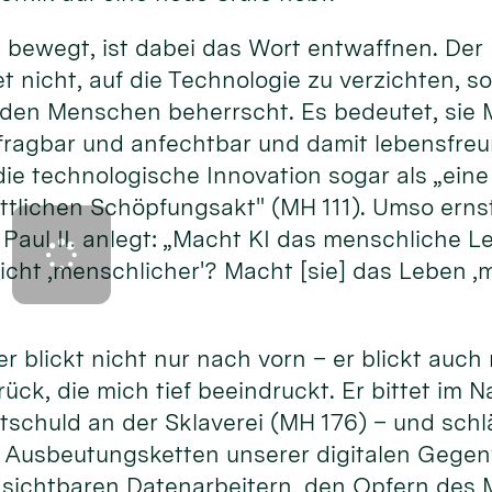
bewegt, ist dabei das Wort entwaffnen. Der 
 nicht, auf die Technologie zu verzichten, s
e den Menschen beherrscht. Es bedeutet, sie
rfragbar und anfechtbar und damit lebensfre
die technologische Innovation sogar als „ei
tlichen Schöpfungsakt" (MH 111). Umso ernst
Paul II. anlegt: „Macht KI das menschliche L
nsicht ‚menschlicher'? Macht [sie] das Leben
r blickt nicht nur nach vorn – er blickt auch 
rück, die mich tief beeindruckt. Er bittet im
itschuld an der Sklaverei (MH 176) – und sc
 Ausbeutungsketten unserer digitalen Gegen
nsichtbaren Datenarbeitern, den Opfern de