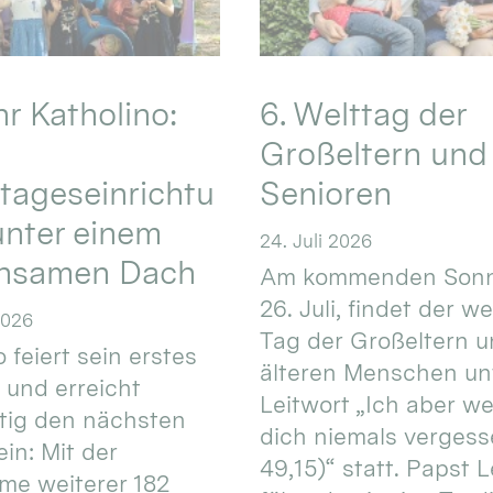
hr Katholino:
6. Welttag der
Großeltern und
tageseinrichtu
Senioren
nter einem
24. Juli 2026
nsamen Dach
Am kommenden Sonn
26. Juli, findet der w
2026
Tag der Großeltern 
 feiert sein erstes
älteren Menschen un
 und erreicht
Leitwort „Ich aber w
itig den nächsten
dich niemals vergess
in: Mit der
49,15)“ statt. Papst L
e weiterer 182