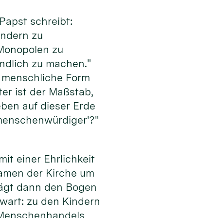
Papst schreibt:
ondern zu
 Monopolen zu
undlich zu machen."
ne menschliche Form
er ist der Maßstab,
eben auf dieser Erde
 ‚menschenwürdiger'?"
mit einer Ehrlichkeit
 Namen der Kirche um
hlägt dann den Bogen
wart: zu den Kindern
s Menschenhandels