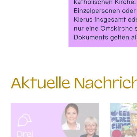
katholischen Kirche.
Einzelpersonen oder
Klerus insgesamt od
nur eine Ortskirche 
Dokuments gelten al
Aktuelle Nachri