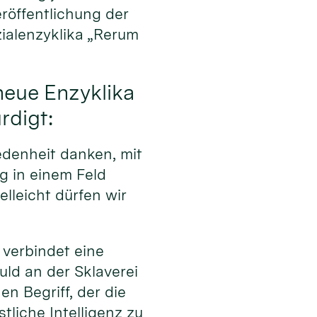
eröffentlichung der
alenzyklika „Rerum
neue Enzyklika
rdigt:
edenheit danken, mit
g in einem Feld
elleicht dürfen wir
 verbindet eine
uld an der Sklaverei
n Begriff, der die
tliche Intelligenz zu