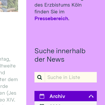
des Erzbistums Köln
finden Sie im
Pressebereich
.
Suche innerhalb
der News
tag,
eltweite
und
Suche in Liste
ter dem
erde
en (Jes
Archiv
eo XIV.