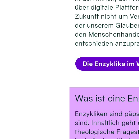
über digitale Plattfo
Zukunft nicht um Ve
der unserem Glauben 
den Menschenhandel 
entschieden anzupra
Die Enzyklika im 
Was ist eine En
Enzykliken sind päp
sind. Inhaltlich geh
theologische Frages