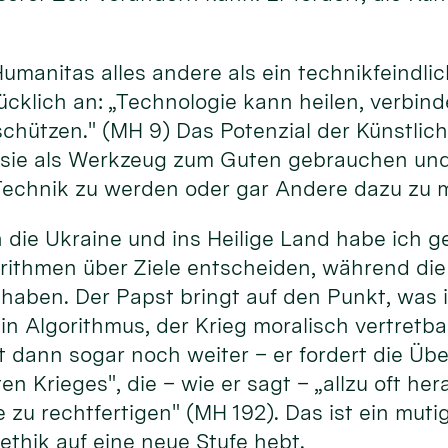
Humanitas alles andere als ein technikfeindl
cklich an: „Technologie kann heilen, verbind
ützen." (MH 9) Das Potenzial der Künstliche
 sie als Werkzeug zum Guten gebrauchen und 
echnik zu werden oder gar Andere dazu zu 
 die Ukraine und ins Heilige Land habe ich 
rithmen über Ziele entscheiden, während die
haben. Der Papst bringt auf den Punkt, was
kein Algorithmus, der Krieg moralisch vertret
t dann sogar noch weiter – er fordert die Üb
en Krieges", die – wie er sagt – „allzu oft h
 zu rechtfertigen" (MH 192). Das ist ein mutig
ethik auf eine neue Stufe hebt.