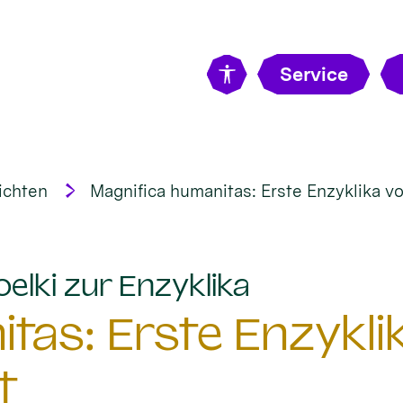
Service
ichten
Magnifica humanitas: Erste Enzyklika vo
:
elki zur Enzyklika
tas: Erste Enzykli
t