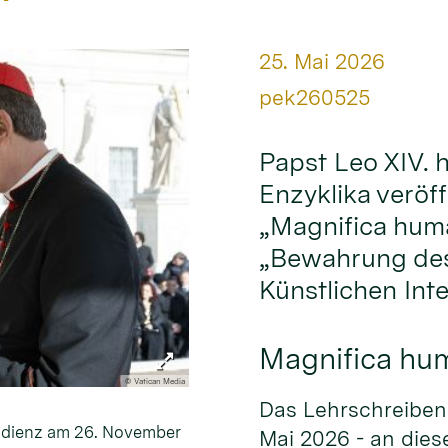
Datum:
25. Mai 2026
Von:
pek260525
Papst Leo XIV. 
Enzyklika veröffe
„Magnifica huma
„Bewahrung des
Künstlichen Inte
Magnifica hu
© Vatican Media
Das Lehrschreiben 
audienz am 26. November
Mai 2026 - an dies