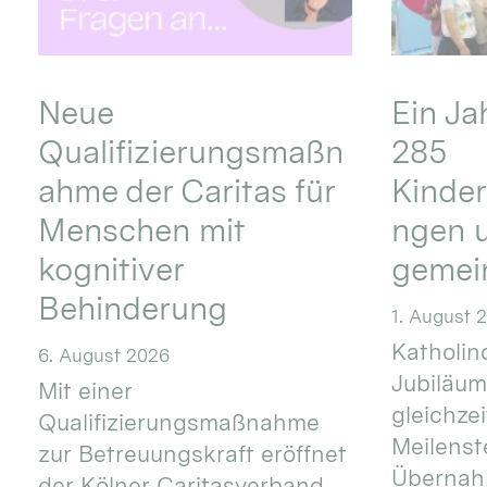
Neue
Ein Ja
Qualifizierungsmaßn
285
ahme der Caritas für
Kinder
Menschen mit
ngen u
kognitiver
gemei
Behinderung
1. August 
Katholino
6. August 2026
Jubiläum
Mit einer
gleichze
Qualifizierungsmaßnahme
Meilenste
zur Betreuungskraft eröffnet
Übernahm
der Kölner Caritasverband