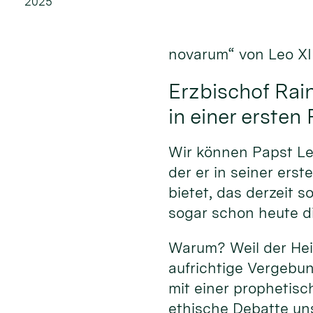
2025
novarum“ von Leo XII
Erzbischof Rain
in einer ersten
Wir können Papst Leo
der er in seiner ers
bietet, das derzeit 
sogar schon heute di
Warum? Weil der Heil
aufrichtige Vergebun
mit einer prophetisc
ethische Debatte uns