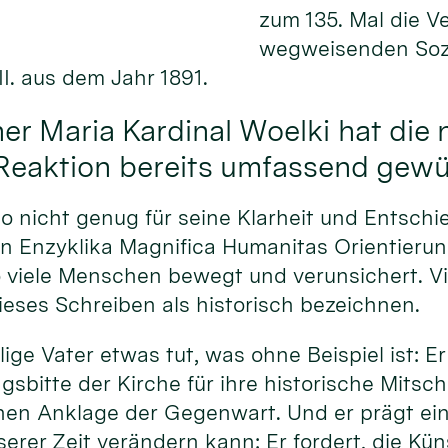
zum 135. Mal die V
wegweisenden Sozi
I. aus dem Jahr 1891.
er Maria Kardinal Woelki hat die 
 Reaktion bereits umfassend gewü
 nicht genug für seine Klarheit und Entschi
ten Enzyklika Magnifica Humanitas Orientierun
so viele Menschen bewegt und verunsichert. Vi
eses Schreiben als historisch bezeichnen.
ige Vater etwas tut, was ohne Beispiel ist: Er
gsbitte der Kirche für ihre historische Mitsch
hen Anklage der Gegenwart. Und er prägt eine
erer Zeit verändern kann: Er fordert, die Küns