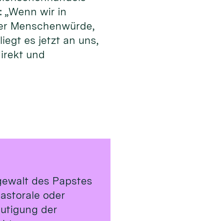
: „Wenn wir in
 der Menschenwürde,
egt es jetzt an uns,
irekt und
rgewalt des Papstes
astorale oder
utigung der