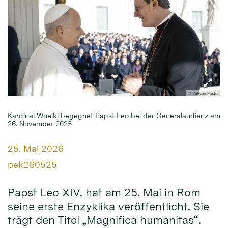
© Vatican Media
Kardinal Woelki begegnet Papst Leo bei der Generalaudienz am
26. November 2025
Datum:
25. Mai 2026
Von:
pek260525
Papst Leo XIV. hat am 25. Mai in Rom
seine erste Enzyklika veröffentlicht. Sie
trägt den Titel „Magnifica humanitas“.