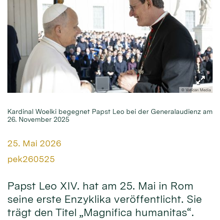
© Vatican Media
Kardinal Woelki begegnet Papst Leo bei der Generalaudienz am
26. November 2025
Datum:
25. Mai 2026
Von:
pek260525
Papst Leo XIV. hat am 25. Mai in Rom
seine erste Enzyklika veröffentlicht. Sie
trägt den Titel „Magnifica humanitas“.