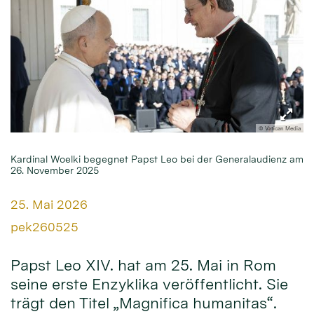
© Vatican Media
Kardinal Woelki begegnet Papst Leo bei der Generalaudienz am
26. November 2025
Datum:
25. Mai 2026
Von:
pek260525
Papst Leo XIV. hat am 25. Mai in Rom
seine erste Enzyklika veröffentlicht. Sie
trägt den Titel „Magnifica humanitas“.