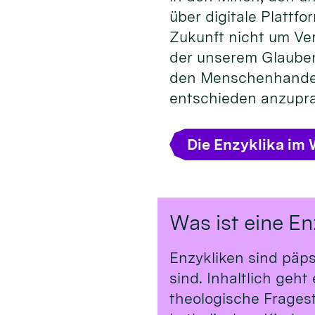
über digitale Plattfo
Zukunft nicht um Ve
der unserem Glauben 
den Menschenhandel 
entschieden anzupra
Die Enzyklika im 
Was ist eine En
Enzykliken sind päp
sind. Inhaltlich geh
theologische Frages