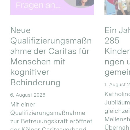
Neue
Ein Ja
Qualifizierungsmaßn
285
ahme der Caritas für
Kinder
Menschen mit
ngen u
kognitiver
gemei
Behinderung
1. August 
Katholino
6. August 2026
Jubiläum
Mit einer
gleichze
Qualifizierungsmaßnahme
Meilenste
zur Betreuungskraft eröffnet
Übernahm
der Kölner Caritasverband