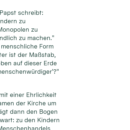
Papst schreibt:
ondern zu
 Monopolen zu
undlich zu machen."
ne menschliche Form
er ist der Maßstab,
eben auf dieser Erde
 ‚menschenwürdiger'?"
mit einer Ehrlichkeit
 Namen der Kirche um
hlägt dann den Bogen
wart: zu den Kindern
s Menschenhandels