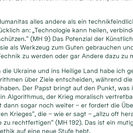
Humanitas alles andere als ein technikfeindl
cklich an: „Technologie kann heilen, verbind
ützen." (MH 9) Das Potenzial der Künstliche
 sie als Werkzeug zum Guten gebrauchen und 
echnik zu werden oder gar Andere dazu zu 
 die Ukraine und ins Heilige Land habe ich 
rithmen über Ziele entscheiden, während die
haben. Der Papst bringt auf den Punkt, was
kein Algorithmus, der Krieg moralisch vertret
t dann sogar noch weiter – er fordert die Üb
en Krieges", die – wie er sagt – „allzu oft h
 zu rechtfertigen" (MH 192). Das ist ein mutig
ethik auf eine neue Stufe hebt.