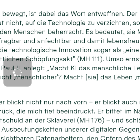
bewegt, ist dabei das Wort entwaffnen. Der 
 nicht, auf die Technologie zu verzichten, s
e den Menschen beherrscht. Es bedeutet, sie
rfragbar und anfechtbar und damit lebensfre
die technologische Innovation sogar als „ei
tlichen Schöpfungsakt" (MH 111). Umso ernst
Paul II. anlegt: „Macht KI das menschliche L
nsicht ‚menschlicher'? Macht [sie] das Leben
r blickt nicht nur nach vorn – er blickt auch 
rück, die mich tief beeindruckt. Er bittet im
itschuld an der Sklaverei (MH 176) – und sc
 Ausbeutungsketten unserer digitalen Gegen
nsichtbaren Datenarbeitern, den Opfern de