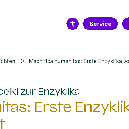
Service
ichten
Magnifica humanitas: Erste Enzyklika vo
:
elki zur Enzyklika
tas: Erste Enzykli
t