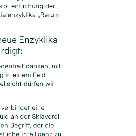
eröffentlichung der
alenzyklika „Rerum
neue Enzyklika
rdigt:
edenheit danken, mit
g in einem Feld
elleicht dürfen wir
 verbindet eine
uld an der Sklaverei
n Begriff, der die
tliche Intelligenz zu