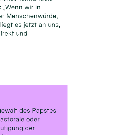
: „Wenn wir in
 der Menschenwürde,
egt es jetzt an uns,
irekt und
rgewalt des Papstes
astorale oder
utigung der