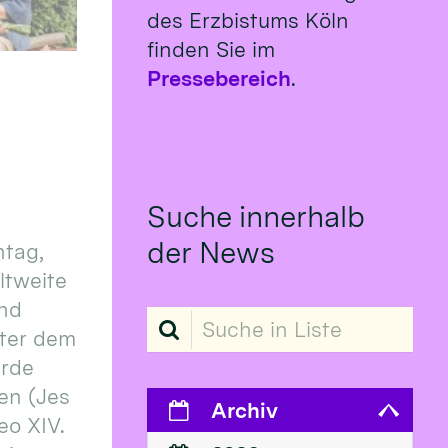
des Erzbistums Köln
finden Sie im
Pressebereich
.
Suche innerhalb
der News
tag,
eltweite
und
Suche in Liste
ter dem
erde
en (Jes
Archiv
eo XIV.