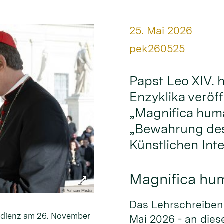
Datum:
25. Mai 2026
Von:
pek260525
Papst Leo XIV. 
Enzyklika veröffe
„Magnifica huma
„Bewahrung des
Künstlichen Inte
Magnifica hu
© Vatican Media
Das Lehrschreiben 
audienz am 26. November
Mai 2026 - an dies