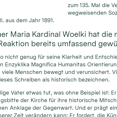
zum 135. Mal die V
wegweisenden Sozi
I. aus dem Jahr 1891.
er Maria Kardinal Woelki hat die 
 Reaktion bereits umfassend gewü
 nicht genug für seine Klarheit und Entschi
ten Enzyklika Magnifica Humanitas Orientierun
so viele Menschen bewegt und verunsichert. Vi
eses Schreiben als historisch bezeichnen.
ige Vater etwas tut, was ohne Beispiel ist: Er
gsbitte der Kirche für ihre historische Mitsch
hen Anklage der Gegenwart. Und er prägt eine
erer Zeit verändern kann: Er fordert, die Küns