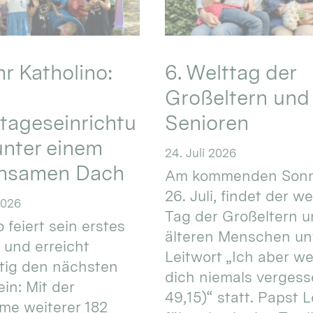
hr Katholino:
6. Welttag der
Großeltern und
tageseinrichtu
Senioren
nter einem
24. Juli 2026
nsamen Dach
Am kommenden Sonn
26. Juli, findet der w
2026
Tag der Großeltern 
 feiert sein erstes
älteren Menschen un
 und erreicht
Leitwort „Ich aber w
itig den nächsten
dich niemals vergess
in: Mit der
49,15)“ statt. Papst L
e weiterer 182