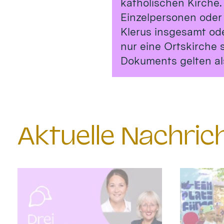
katholischen Kirche.
Einzelpersonen oder
Klerus insgesamt od
nur eine Ortskirche 
Dokuments gelten al
Aktuelle Nachri