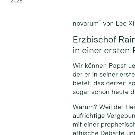
2025
novarum“ von Leo XII
Erzbischof Rain
in einer ersten
Wir können Papst Leo
der er in seiner ers
bietet, das derzeit 
sogar schon heute di
Warum? Weil der Heil
aufrichtige Vergebun
mit einer prophetisc
ethische Debatte uns