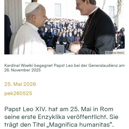
© Vatican Media
Kardinal Woelki begegnet Papst Leo bei der Generalaudienz am
26. November 2025
Datum:
25. Mai 2026
Von:
pek260525
Papst Leo XIV. hat am 25. Mai in Rom
seine erste Enzyklika veröffentlicht. Sie
trägt den Titel „Magnifica humanitas“.