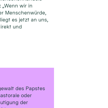
: „Wenn wir in
 der Menschenwürde,
egt es jetzt an uns,
irekt und
rgewalt des Papstes
astorale oder
utigung der