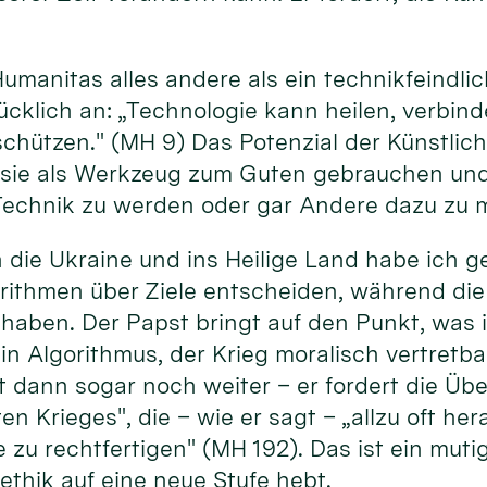
Humanitas alles andere als ein technikfeindl
cklich an: „Technologie kann heilen, verbind
ützen." (MH 9) Das Potenzial der Künstliche
 sie als Werkzeug zum Guten gebrauchen und 
echnik zu werden oder gar Andere dazu zu 
 die Ukraine und ins Heilige Land habe ich 
rithmen über Ziele entscheiden, während die
haben. Der Papst bringt auf den Punkt, was
kein Algorithmus, der Krieg moralisch vertret
t dann sogar noch weiter – er fordert die Üb
en Krieges", die – wie er sagt – „allzu oft h
 zu rechtfertigen" (MH 192). Das ist ein mutig
ethik auf eine neue Stufe hebt.