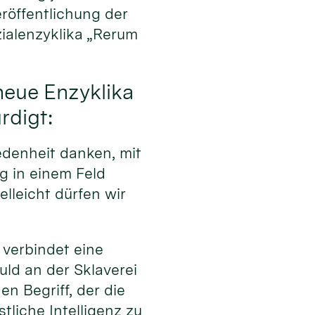
eröffentlichung der
alenzyklika „Rerum
neue Enzyklika
rdigt:
edenheit danken, mit
g in einem Feld
elleicht dürfen wir
 verbindet eine
uld an der Sklaverei
n Begriff, der die
tliche Intelligenz zu