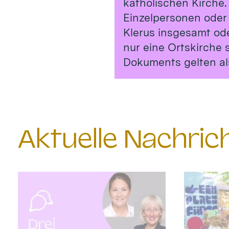
katholischen Kirche.
Einzelpersonen oder
Klerus insgesamt od
nur eine Ortskirche 
Dokuments gelten al
Aktuelle Nachri