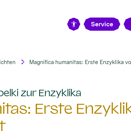
Service
ichten
Magnifica humanitas: Erste Enzyklika vo
:
elki zur Enzyklika
tas: Erste Enzykli
t