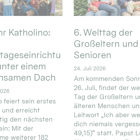
hr Katholino:
6. Welttag der
Großeltern und
tageseinrichtu
Senioren
nter einem
24. Juli 2026
nsamen Dach
Am kommenden Sonn
26. Juli, findet der w
2026
Tag der Großeltern 
 feiert sein erstes
älteren Menschen un
 und erreicht
Leitwort „Ich aber w
itig den nächsten
dich niemals vergess
in: Mit der
49,15)“ statt. Papst L
e weiterer 182