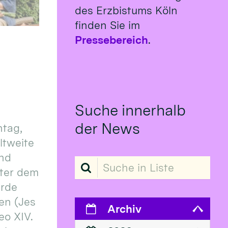
des Erzbistums Köln
finden Sie im
Pressebereich
.
Suche innerhalb
der News
tag,
eltweite
und
Suche in Liste
ter dem
erde
en (Jes
Archiv
eo XIV.