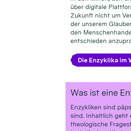
über digitale Plattfo
Zukunft nicht um Ve
der unserem Glauben 
den Menschenhandel 
entschieden anzupra
Die Enzyklika im 
Was ist eine En
Enzykliken sind päp
sind. Inhaltlich geh
theologische Frages