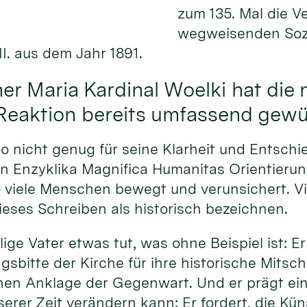
zum 135. Mal die V
wegweisenden Sozi
I. aus dem Jahr 1891.
er Maria Kardinal Woelki hat die 
 Reaktion bereits umfassend gewü
 nicht genug für seine Klarheit und Entschi
ten Enzyklika Magnifica Humanitas Orientierun
so viele Menschen bewegt und verunsichert. Vi
eses Schreiben als historisch bezeichnen.
ige Vater etwas tut, was ohne Beispiel ist: Er
gsbitte der Kirche für ihre historische Mitsch
hen Anklage der Gegenwart. Und er prägt eine
erer Zeit verändern kann: Er fordert, die Küns