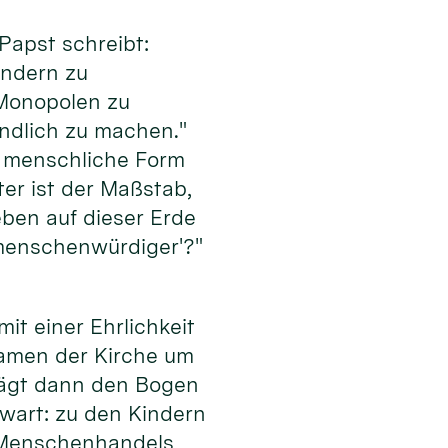
Papst schreibt:
ondern zu
 Monopolen zu
undlich zu machen."
ne menschliche Form
er ist der Maßstab,
eben auf dieser Erde
 ‚menschenwürdiger'?"
mit einer Ehrlichkeit
 Namen der Kirche um
hlägt dann den Bogen
wart: zu den Kindern
s Menschenhandels