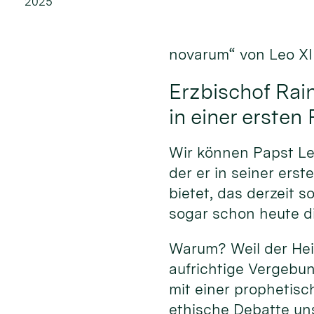
2025
novarum“ von Leo XII
Erzbischof Rain
in einer ersten
Wir können Papst Leo
der er in seiner ers
bietet, das derzeit 
sogar schon heute di
Warum? Weil der Heil
aufrichtige Vergebun
mit einer prophetisc
ethische Debatte uns