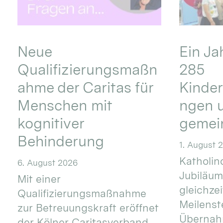
Neue
Ein Ja
Qualifizierungsmaßn
285
ahme der Caritas für
Kinder
Menschen mit
ngen u
kognitiver
gemei
Behinderung
1. August 
Katholino
6. August 2026
Jubiläum
Mit einer
gleichze
Qualifizierungsmaßnahme
Meilenste
zur Betreuungskraft eröffnet
Übernahm
der Kölner Caritasverband