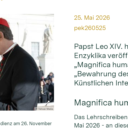
Datum:
25. Mai 2026
Von:
pek260525
Papst Leo XIV. 
Enzyklika veröffe
„Magnifica huma
„Bewahrung des
Künstlichen Inte
Magnifica hu
© Vatican Media
Das Lehrschreiben 
audienz am 26. November
Mai 2026 - an dies