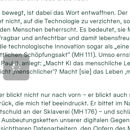
bewegt, ist dabei das Wort entwaffnen. Der 
 nicht, auf die Technologie zu verzichten, s
e den Menschen beherrscht. Es bedeutet, sie
rfragbar und anfechtbar und damit lebensfre
die technologische Innovation sogar als „ei
tlichen Schöpfungsakt" (MH 111). Umso ernst
Paul II. anlegt: „Macht KI das menschliche L
nsicht ‚menschlicher'? Macht [sie] das Leben
r blickt nicht nur nach vorn – er blickt auch 
rück, die mich tief beeindruckt. Er bittet im
itschuld an der Sklaverei (MH 176) – und sc
 Ausbeutungsketten unserer digitalen Gegen
nsichtbaren Datenarbeitern, den Opfern de