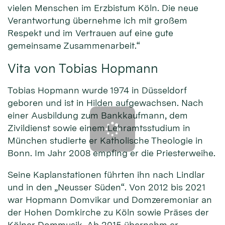
vielen Menschen im Erzbistum Köln. Die neue
Verantwortung übernehme ich mit großem
Respekt und im Vertrauen auf eine gute
gemeinsame Zusammenarbeit.“
Vita von Tobias Hopmann
Tobias Hopmann wurde 1974 in Düsseldorf
geboren und ist in Hilden aufgewachsen. Nach
einer Ausbildung zum Bankkaufmann, dem
Zivildienst sowie einem Lehramtsstudium in
München studierte er Katholische Theologie in
Bonn. Im Jahr 2008 empfing er die Priesterweihe.
Seine Kaplanstationen führten ihn nach Lindlar
und in den „Neusser Süden“. Von 2012 bis 2021
war Hopmann Domvikar und Domzeremoniar an
der Hohen Domkirche zu Köln sowie Präses der
Kölner Dommusik. Ab 2015 übernahm er