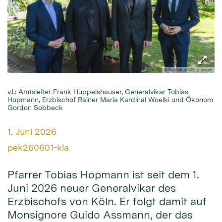
© Erzbistum Köln/Lengert
v.l.: Amtsleiter Frank Hüppelshäuser, Generalvikar Tobias
Hopmann, Erzbischof Rainer Maria Kardinal Woelki und Ökonom
Gordon Sobbeck
Datum:
1. Juni 2026
Von:
pek260601-kla
Pfarrer Tobias Hopmann ist seit dem 1.
Juni 2026 neuer Generalvikar des
Erzbischofs von Köln. Er folgt damit auf
Monsignore Guido Assmann, der das