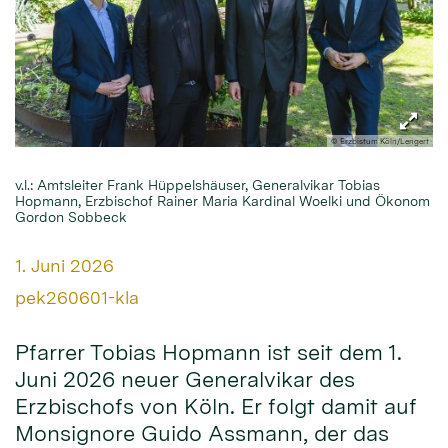
© Erzbistum Köln/Lengert
v.l.: Amtsleiter Frank Hüppelshäuser, Generalvikar Tobias
Hopmann, Erzbischof Rainer Maria Kardinal Woelki und Ökonom
Gordon Sobbeck
Datum:
1. Juni 2026
Von:
pek260601-kla
Pfarrer Tobias Hopmann ist seit dem 1.
Juni 2026 neuer Generalvikar des
Erzbischofs von Köln. Er folgt damit auf
Monsignore Guido Assmann, der das