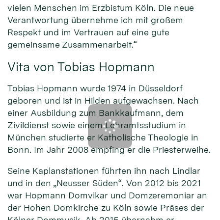
vielen Menschen im Erzbistum Köln. Die neue
Verantwortung übernehme ich mit großem
Respekt und im Vertrauen auf eine gute
gemeinsame Zusammenarbeit.“
Vita von Tobias Hopmann
Tobias Hopmann wurde 1974 in Düsseldorf
geboren und ist in Hilden aufgewachsen. Nach
einer Ausbildung zum Bankkaufmann, dem
Zivildienst sowie einem Lehramtsstudium in
München studierte er Katholische Theologie in
Bonn. Im Jahr 2008 empfing er die Priesterweihe.
Seine Kaplanstationen führten ihn nach Lindlar
und in den „Neusser Süden“. Von 2012 bis 2021
war Hopmann Domvikar und Domzeremoniar an
der Hohen Domkirche zu Köln sowie Präses der
Kölner Dommusik. Ab 2015 übernahm er