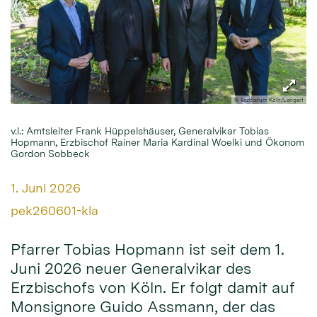
© Erzbistum Köln/Lengert
v.l.: Amtsleiter Frank Hüppelshäuser, Generalvikar Tobias
Hopmann, Erzbischof Rainer Maria Kardinal Woelki und Ökonom
Gordon Sobbeck
Datum:
1. Juni 2026
Von:
pek260601-kla
Pfarrer Tobias Hopmann ist seit dem 1.
Juni 2026 neuer Generalvikar des
Erzbischofs von Köln. Er folgt damit auf
Monsignore Guido Assmann, der das