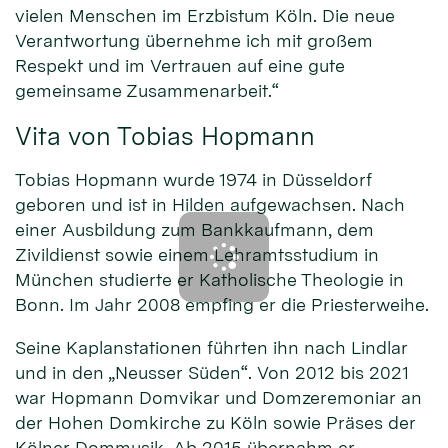
vielen Menschen im Erzbistum Köln. Die neue
Verantwortung übernehme ich mit großem
Respekt und im Vertrauen auf eine gute
gemeinsame Zusammenarbeit.“
Vita von Tobias Hopmann
Tobias Hopmann wurde 1974 in Düsseldorf
geboren und ist in Hilden aufgewachsen. Nach
einer Ausbildung zum Bankkaufmann, dem
Zivildienst sowie einem Lehramtsstudium in
München studierte er Katholische Theologie in
Bonn. Im Jahr 2008 empfing er die Priesterweihe.
Seine Kaplanstationen führten ihn nach Lindlar
und in den „Neusser Süden“. Von 2012 bis 2021
war Hopmann Domvikar und Domzeremoniar an
der Hohen Domkirche zu Köln sowie Präses der
Kölner Dommusik. Ab 2015 übernahm er