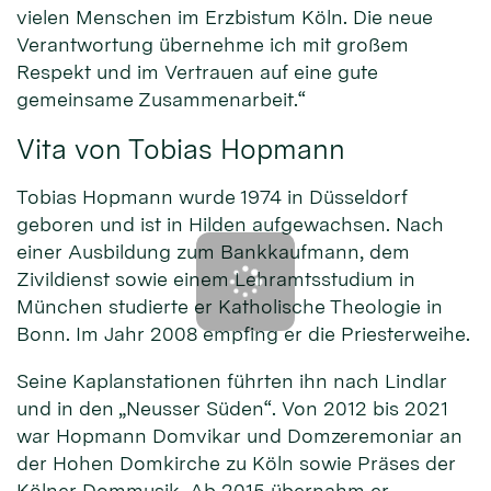
vielen Menschen im Erzbistum Köln. Die neue
Verantwortung übernehme ich mit großem
Respekt und im Vertrauen auf eine gute
gemeinsame Zusammenarbeit.“
Vita von Tobias Hopmann
Tobias Hopmann wurde 1974 in Düsseldorf
geboren und ist in Hilden aufgewachsen. Nach
einer Ausbildung zum Bankkaufmann, dem
Zivildienst sowie einem Lehramtsstudium in
München studierte er Katholische Theologie in
Bonn. Im Jahr 2008 empfing er die Priesterweihe.
Seine Kaplanstationen führten ihn nach Lindlar
und in den „Neusser Süden“. Von 2012 bis 2021
war Hopmann Domvikar und Domzeremoniar an
der Hohen Domkirche zu Köln sowie Präses der
Kölner Dommusik. Ab 2015 übernahm er