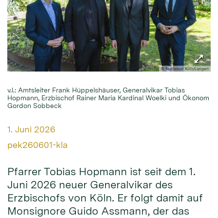
© Erzbistum Köln/Lengert
v.l.: Amtsleiter Frank Hüppelshäuser, Generalvikar Tobias
Hopmann, Erzbischof Rainer Maria Kardinal Woelki und Ökonom
Gordon Sobbeck
Datum:
1. Juni 2026
Von:
pek260601-kla
Pfarrer Tobias Hopmann ist seit dem 1.
Juni 2026 neuer Generalvikar des
Erzbischofs von Köln. Er folgt damit auf
Monsignore Guido Assmann, der das