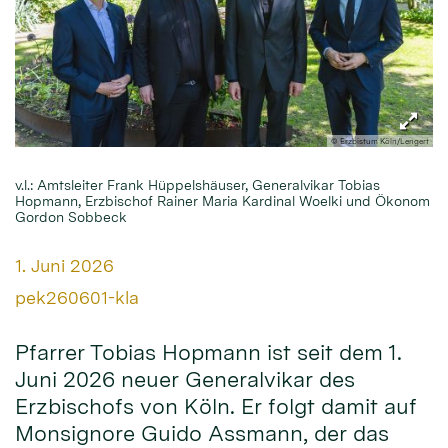
© Erzbistum Köln/Lengert
v.l.: Amtsleiter Frank Hüppelshäuser, Generalvikar Tobias
Hopmann, Erzbischof Rainer Maria Kardinal Woelki und Ökonom
Gordon Sobbeck
Datum:
1. Juni 2026
Von:
pek260601-kla
Pfarrer Tobias Hopmann ist seit dem 1.
Juni 2026 neuer Generalvikar des
Erzbischofs von Köln. Er folgt damit auf
Monsignore Guido Assmann, der das