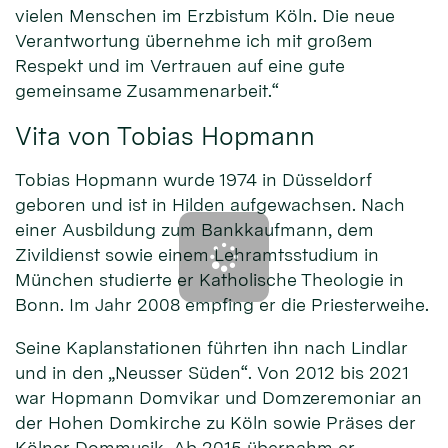
vielen Menschen im Erzbistum Köln. Die neue
Verantwortung übernehme ich mit großem
Respekt und im Vertrauen auf eine gute
gemeinsame Zusammenarbeit.“
Vita von Tobias Hopmann
Tobias Hopmann wurde 1974 in Düsseldorf
geboren und ist in Hilden aufgewachsen. Nach
einer Ausbildung zum Bankkaufmann, dem
Zivildienst sowie einem Lehramtsstudium in
München studierte er Katholische Theologie in
Bonn. Im Jahr 2008 empfing er die Priesterweihe.
Seine Kaplanstationen führten ihn nach Lindlar
und in den „Neusser Süden“. Von 2012 bis 2021
war Hopmann Domvikar und Domzeremoniar an
der Hohen Domkirche zu Köln sowie Präses der
Kölner Dommusik. Ab 2015 übernahm er