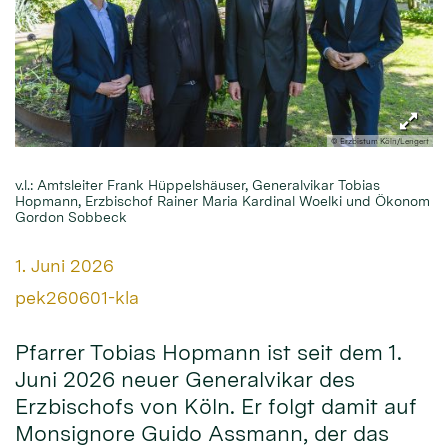
© Erzbistum Köln/Lengert
v.l.: Amtsleiter Frank Hüppelshäuser, Generalvikar Tobias
Hopmann, Erzbischof Rainer Maria Kardinal Woelki und Ökonom
Gordon Sobbeck
Datum:
1. Juni 2026
Von:
pek260601-kla
Pfarrer Tobias Hopmann ist seit dem 1.
Juni 2026 neuer Generalvikar des
Erzbischofs von Köln. Er folgt damit auf
Monsignore Guido Assmann, der das