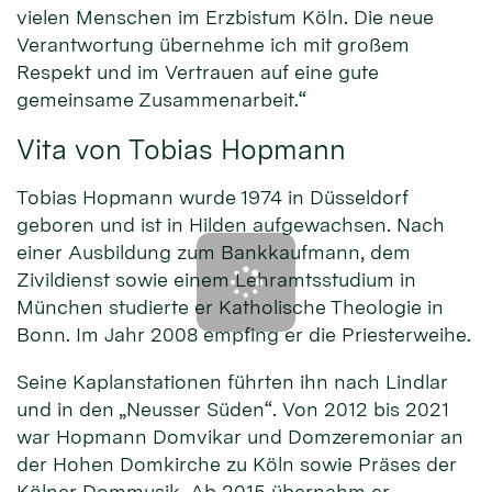
vielen Menschen im Erzbistum Köln. Die neue
Verantwortung übernehme ich mit großem
Respekt und im Vertrauen auf eine gute
gemeinsame Zusammenarbeit.“
Vita von Tobias Hopmann
Tobias Hopmann wurde 1974 in Düsseldorf
geboren und ist in Hilden aufgewachsen. Nach
einer Ausbildung zum Bankkaufmann, dem
Zivildienst sowie einem Lehramtsstudium in
München studierte er Katholische Theologie in
Bonn. Im Jahr 2008 empfing er die Priesterweihe.
Seine Kaplanstationen führten ihn nach Lindlar
und in den „Neusser Süden“. Von 2012 bis 2021
war Hopmann Domvikar und Domzeremoniar an
der Hohen Domkirche zu Köln sowie Präses der
Kölner Dommusik. Ab 2015 übernahm er