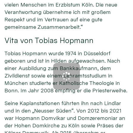
vielen Menschen im Erzbistum Köln. Die neue
Verantwortung übernehme ich mit großem
Respekt und im Vertrauen auf eine gute
gemeinsame Zusammenarbeit.“
Vita von Tobias Hopmann
Tobias Hopmann wurde 1974 in Düsseldorf
geboren und ist in Hilden aufgewachsen. Nach
einer Ausbildung zum Bankkaufmann, dem
Zivildienst sowie einem Lehramtsstudium in
München studierte er Katholische Theologie in
Bonn. Im Jahr 2008 empfing er die Priesterweihe.
Seine Kaplanstationen führten ihn nach Lindlar
und in den „Neusser Süden“. Von 2012 bis 2021
war Hopmann Domvikar und Domzeremoniar an
der Hohen Domkirche zu Köln sowie Präses der
Kölner Dommusik. Ab 2015 übernahm er