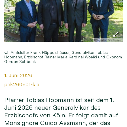
© Erzbistum Köln/Lengert
v.l.: Amtsleiter Frank Hüppelshäuser, Generalvikar Tobias
Hopmann, Erzbischof Rainer Maria Kardinal Woelki und Ökonom
Gordon Sobbeck
Datum:
1. Juni 2026
Von:
pek260601-kla
Pfarrer Tobias Hopmann ist seit dem 1.
Juni 2026 neuer Generalvikar des
Erzbischofs von Köln. Er folgt damit auf
Monsignore Guido Assmann, der das