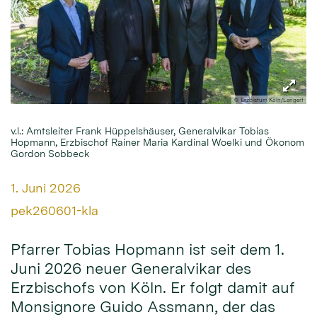
© Erzbistum Köln/Lengert
v.l.: Amtsleiter Frank Hüppelshäuser, Generalvikar Tobias
Hopmann, Erzbischof Rainer Maria Kardinal Woelki und Ökonom
Gordon Sobbeck
Datum:
1. Juni 2026
Von:
pek260601-kla
Pfarrer Tobias Hopmann ist seit dem 1.
Juni 2026 neuer Generalvikar des
Erzbischofs von Köln. Er folgt damit auf
Monsignore Guido Assmann, der das