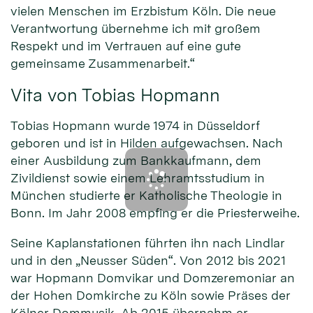
vielen Menschen im Erzbistum Köln. Die neue
Verantwortung übernehme ich mit großem
Respekt und im Vertrauen auf eine gute
gemeinsame Zusammenarbeit.“
Vita von Tobias Hopmann
Tobias Hopmann wurde 1974 in Düsseldorf
geboren und ist in Hilden aufgewachsen. Nach
einer Ausbildung zum Bankkaufmann, dem
Zivildienst sowie einem Lehramtsstudium in
München studierte er Katholische Theologie in
Bonn. Im Jahr 2008 empfing er die Priesterweihe.
Seine Kaplanstationen führten ihn nach Lindlar
und in den „Neusser Süden“. Von 2012 bis 2021
war Hopmann Domvikar und Domzeremoniar an
der Hohen Domkirche zu Köln sowie Präses der
Kölner Dommusik. Ab 2015 übernahm er