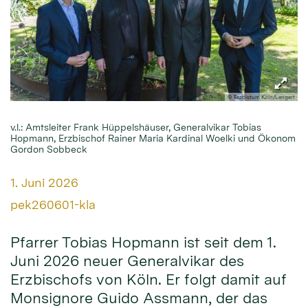
© Erzbistum Köln/Lengert
v.l.: Amtsleiter Frank Hüppelshäuser, Generalvikar Tobias
Hopmann, Erzbischof Rainer Maria Kardinal Woelki und Ökonom
Gordon Sobbeck
Datum:
1. Juni 2026
Von:
pek260601-kla
Pfarrer Tobias Hopmann ist seit dem 1.
Juni 2026 neuer Generalvikar des
Erzbischofs von Köln. Er folgt damit auf
Monsignore Guido Assmann, der das