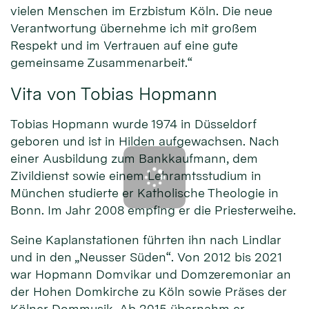
vielen Menschen im Erzbistum Köln. Die neue
Verantwortung übernehme ich mit großem
Respekt und im Vertrauen auf eine gute
gemeinsame Zusammenarbeit.“
Vita von Tobias Hopmann
Tobias Hopmann wurde 1974 in Düsseldorf
geboren und ist in Hilden aufgewachsen. Nach
einer Ausbildung zum Bankkaufmann, dem
Zivildienst sowie einem Lehramtsstudium in
München studierte er Katholische Theologie in
Bonn. Im Jahr 2008 empfing er die Priesterweihe.
Seine Kaplanstationen führten ihn nach Lindlar
und in den „Neusser Süden“. Von 2012 bis 2021
war Hopmann Domvikar und Domzeremoniar an
der Hohen Domkirche zu Köln sowie Präses der
Kölner Dommusik. Ab 2015 übernahm er