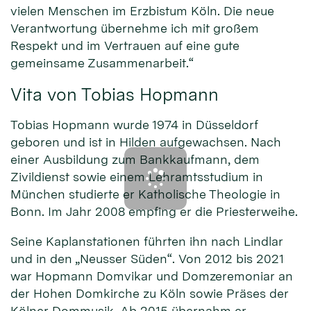
vielen Menschen im Erzbistum Köln. Die neue
Verantwortung übernehme ich mit großem
Respekt und im Vertrauen auf eine gute
gemeinsame Zusammenarbeit.“
Vita von Tobias Hopmann
Tobias Hopmann wurde 1974 in Düsseldorf
geboren und ist in Hilden aufgewachsen. Nach
einer Ausbildung zum Bankkaufmann, dem
Zivildienst sowie einem Lehramtsstudium in
München studierte er Katholische Theologie in
Bonn. Im Jahr 2008 empfing er die Priesterweihe.
Seine Kaplanstationen führten ihn nach Lindlar
und in den „Neusser Süden“. Von 2012 bis 2021
war Hopmann Domvikar und Domzeremoniar an
der Hohen Domkirche zu Köln sowie Präses der
Kölner Dommusik. Ab 2015 übernahm er