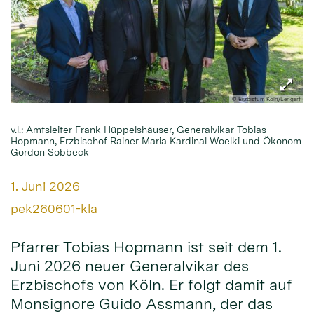
© Erzbistum Köln/Lengert
v.l.: Amtsleiter Frank Hüppelshäuser, Generalvikar Tobias
Hopmann, Erzbischof Rainer Maria Kardinal Woelki und Ökonom
Gordon Sobbeck
Datum:
1. Juni 2026
Von:
pek260601-kla
Pfarrer Tobias Hopmann ist seit dem 1.
Juni 2026 neuer Generalvikar des
Erzbischofs von Köln. Er folgt damit auf
Monsignore Guido Assmann, der das