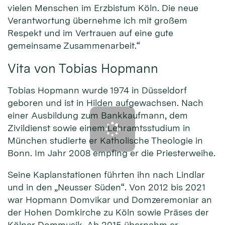
vielen Menschen im Erzbistum Köln. Die neue
Verantwortung übernehme ich mit großem
Respekt und im Vertrauen auf eine gute
gemeinsame Zusammenarbeit.“
Vita von Tobias Hopmann
Tobias Hopmann wurde 1974 in Düsseldorf
geboren und ist in Hilden aufgewachsen. Nach
einer Ausbildung zum Bankkaufmann, dem
Zivildienst sowie einem Lehramtsstudium in
München studierte er Katholische Theologie in
Bonn. Im Jahr 2008 empfing er die Priesterweihe.
Seine Kaplanstationen führten ihn nach Lindlar
und in den „Neusser Süden“. Von 2012 bis 2021
war Hopmann Domvikar und Domzeremoniar an
der Hohen Domkirche zu Köln sowie Präses der
Kölner Dommusik. Ab 2015 übernahm er