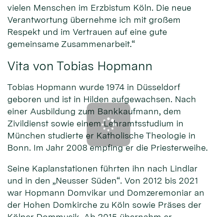
vielen Menschen im Erzbistum Köln. Die neue
Verantwortung übernehme ich mit großem
Respekt und im Vertrauen auf eine gute
gemeinsame Zusammenarbeit.“
Vita von Tobias Hopmann
Tobias Hopmann wurde 1974 in Düsseldorf
geboren und ist in Hilden aufgewachsen. Nach
einer Ausbildung zum Bankkaufmann, dem
Zivildienst sowie einem Lehramtsstudium in
München studierte er Katholische Theologie in
Bonn. Im Jahr 2008 empfing er die Priesterweihe.
Seine Kaplanstationen führten ihn nach Lindlar
und in den „Neusser Süden“. Von 2012 bis 2021
war Hopmann Domvikar und Domzeremoniar an
der Hohen Domkirche zu Köln sowie Präses der
Kölner Dommusik. Ab 2015 übernahm er