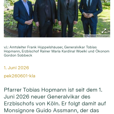
© Erzbistum Köln/Lengert
v.l.: Amtsleiter Frank Hüppelshäuser, Generalvikar Tobias
Hopmann, Erzbischof Rainer Maria Kardinal Woelki und Ökonom
Gordon Sobbeck
Datum:
1. Juni 2026
Von:
pek260601-kla
Pfarrer Tobias Hopmann ist seit dem 1.
Juni 2026 neuer Generalvikar des
Erzbischofs von Köln. Er folgt damit auf
Monsignore Guido Assmann, der das