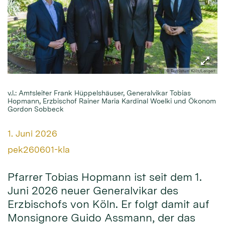
© Erzbistum Köln/Lengert
v.l.: Amtsleiter Frank Hüppelshäuser, Generalvikar Tobias
Hopmann, Erzbischof Rainer Maria Kardinal Woelki und Ökonom
Gordon Sobbeck
Datum:
1. Juni 2026
Von:
pek260601-kla
Pfarrer Tobias Hopmann ist seit dem 1.
Juni 2026 neuer Generalvikar des
Erzbischofs von Köln. Er folgt damit auf
Monsignore Guido Assmann, der das