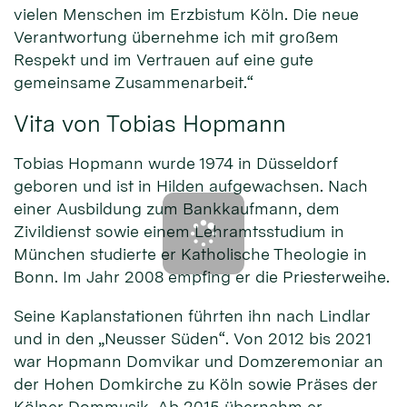
vielen Menschen im Erzbistum Köln. Die neue
Verantwortung übernehme ich mit großem
Respekt und im Vertrauen auf eine gute
gemeinsame Zusammenarbeit.“
Vita von Tobias Hopmann
Tobias Hopmann wurde 1974 in Düsseldorf
geboren und ist in Hilden aufgewachsen. Nach
einer Ausbildung zum Bankkaufmann, dem
Zivildienst sowie einem Lehramtsstudium in
München studierte er Katholische Theologie in
Bonn. Im Jahr 2008 empfing er die Priesterweihe.
Seine Kaplanstationen führten ihn nach Lindlar
und in den „Neusser Süden“. Von 2012 bis 2021
war Hopmann Domvikar und Domzeremoniar an
der Hohen Domkirche zu Köln sowie Präses der
Kölner Dommusik. Ab 2015 übernahm er