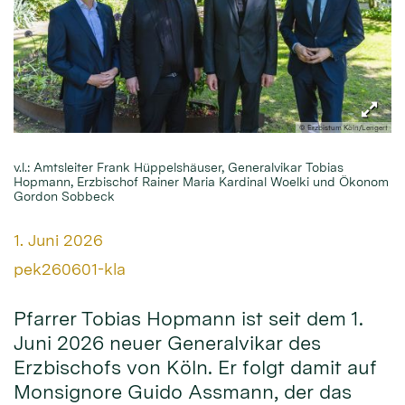
© Erzbistum Köln/Lengert
v.l.: Amtsleiter Frank Hüppelshäuser, Generalvikar Tobias
Hopmann, Erzbischof Rainer Maria Kardinal Woelki und Ökonom
Gordon Sobbeck
Datum:
1. Juni 2026
Von:
pek260601-kla
Pfarrer Tobias Hopmann ist seit dem 1.
Juni 2026 neuer Generalvikar des
Erzbischofs von Köln. Er folgt damit auf
Monsignore Guido Assmann, der das