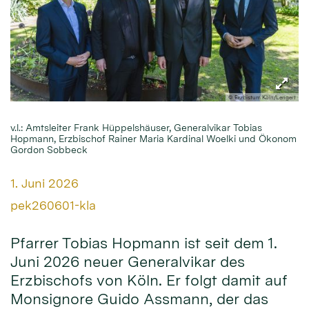
© Erzbistum Köln/Lengert
v.l.: Amtsleiter Frank Hüppelshäuser, Generalvikar Tobias
Hopmann, Erzbischof Rainer Maria Kardinal Woelki und Ökonom
Gordon Sobbeck
Datum:
1. Juni 2026
Von:
pek260601-kla
Pfarrer Tobias Hopmann ist seit dem 1.
Juni 2026 neuer Generalvikar des
Erzbischofs von Köln. Er folgt damit auf
Monsignore Guido Assmann, der das