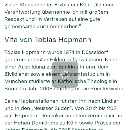
vielen Menschen im Erzbistum Köln. Die neue
Verantwortung übernehme ich mit großem
Respekt und im Vertrauen auf eine gute
gemeinsame Zusammenarbeit.“
Vita von Tobias Hopmann
Tobias Hopmann wurde 1974 in Düsseldorf
geboren und ist in Hilden aufgewachsen. Nach
einer Ausbildung zum Bankkaufmann, dem
Zivildienst sowie einem Lehramtsstudium in
München studierte er Katholische Theologie in
Bonn. Im Jahr 2008 empfing er die Priesterweihe.
Seine Kaplanstationen führten ihn nach Lindlar
und in den „Neusser Süden“. Von 2012 bis 2021
war Hopmann Domvikar und Domzeremoniar an
der Hohen Domkirche zu Köln sowie Präses der
Kölner Dommusik. Ab 2015 übernahm er