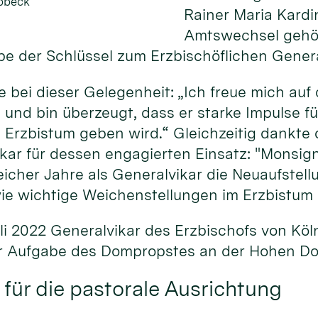
obbeck
Rainer Maria Kardi
Amtswechsel gehö
e der Schlüssel zum Erzbischöflichen General
e bei dieser Gelegenheit: „Ich freue mich au
und bin überzeugt, dass er starke Impulse f
 Erzbistum geben wird.“ Gleichzeitig dankte
ikar für dessen engagierten Einsatz: "Monsi
eicher Jahre als Generalvikar die Neuaufstell
ie wichtige Weichenstellungen im Erzbistum e
i 2022 Generalvikar des Erzbischofs von Köl
der Aufgabe des Dompropstes an der Hohen 
für die pastorale Ausrichtung