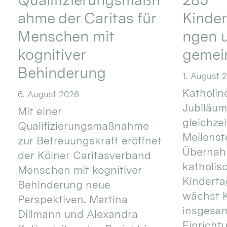
ahme der Caritas für
Kinder
Menschen mit
ngen u
kognitiver
gemei
Behinderung
1. August 
Katholino
6. August 2026
Jubiläum
Mit einer
gleichze
Qualifizierungsmaßnahme
Meilenste
zur Betreuungskraft eröffnet
Übernahm
der Kölner Caritasverband
katholis
Menschen mit kognitiver
Kinderta
Behinderung neue
wächst K
Perspektiven. Martina
insgesa
Dillmann und Alexandra
Einricht