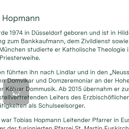
as Hopmann
e 1974 in Düsseldorf geboren und ist in Hi
ng zum Bankkaufmann, dem Zivildienst sowie
München studierte er Katholische Theologie i
Priesterweihe.
n führten ihn nach Lindlar und in den „Neus
nn Domvikar und Domzeremoniar an der Hoh
er Kölner Dommusik. Ab 2015 übernahm er zus
tellvertretenden Leiters des Erzbischöfliche
tigkeiten als Schulseelsorger.
war Tobias Hopmann Leitender Pfarrer in Eus
er der fusionierten Pfarrei St. Martin Euskir