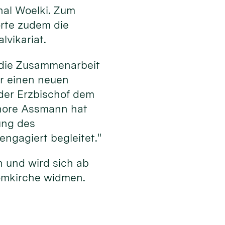
nal Woelki. Zum
rte zudem die
vikariat.
f die Zusammenarbeit
ür einen neuen
 der Erzbischof dem
gnore Assmann hat
ung des
ngagiert begleitet."
n und wird sich ab
Domkirche widmen.