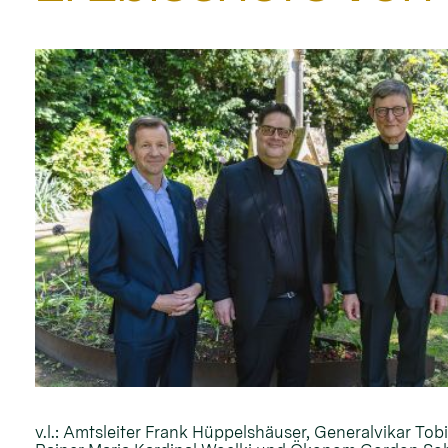
v.l.: Amtsleiter Frank Hüppelshäuser, Generalvikar To