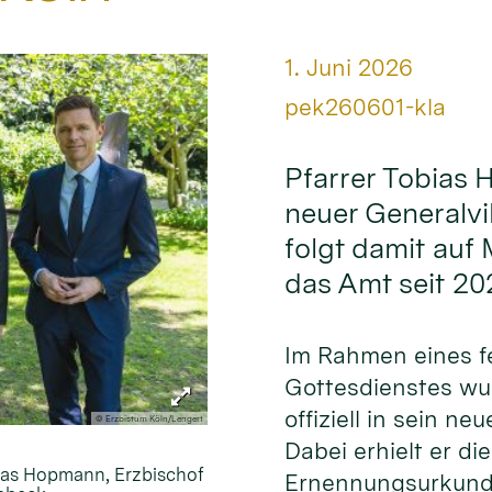
Datum:
1. Juni 2026
Von:
pek260601-kla
Pfarrer Tobias 
neuer Generalvi
folgt damit auf
das Amt seit 20
Im Rahmen eines fe
Gottesdienstes w
offiziell in sein ne
© Erzbistum Köln/Lengert
Dabei erhielt er die
bias Hopmann, Erzbischof
Ernennungsurkund