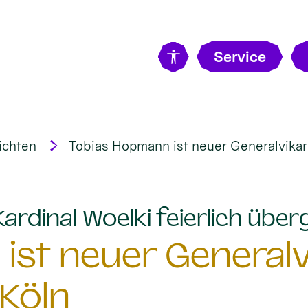
Service
ichten
Tobias Hopmann ist neuer Generalvikar
rdinal Woelki feierlich übe
st neuer Generalv
Köln