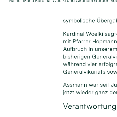
Rainer Maria Kardinal Woelki und Ökonom Gordon S
symbolische Übergab
Kardinal Woelki sagt
mit Pfarrer Hopmann 
Aufbruch in unserem
bisherigen Generalv
während vier erfolgr
Generalvikariats sow
Assmann war seit Jul
jetzt wieder ganz 
Verantwortung 