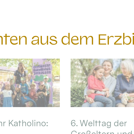
chten aus dem Erzb
hr Katholino:
6. Welttag der
Großeltern und