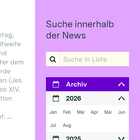
Suche innerhalb
der News
tag,
eltweite
und
Suche in Liste
ter dem
erde
en (Jes
Archiv
eo XIV.
ition
2026
Jan
Feb
Mär
Apr
Mai
Jun
 ...
Jul
Aug
2025