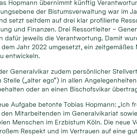
ias Hopmann übernimmt künftig Verantwortung
itungsebene der Bistumsverwaltung war im J
d setzt seitdem auf drei klar profilierte Ress
ung und Finanzen. Drei Ressortleiter – Gener
 dafür jeweils die Verantwortung. Damit wu
s dem Jahr 2022 umgesetzt, ein zeitgemäßes
u entwickeln.
 der Generalvikar zudem persönlicher Stellvert
Stelle („alter ego“) in allen Angelegenheiten
behalten oder an einen Bischofsvikar übertra
neue Aufgabe betonte Tobias Hopmann: „Ich fr
den Mitarbeitenden im Generalvikariat sowie
len Menschen im Erzbistum Köln. Die neue 
roßem Respekt und im Vertrauen auf eine g