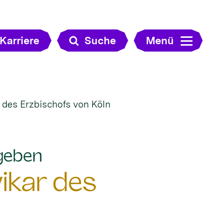
Karriere
Suche
Menü
 des Erzbischofs von Köln
:
rgeben
ikar des