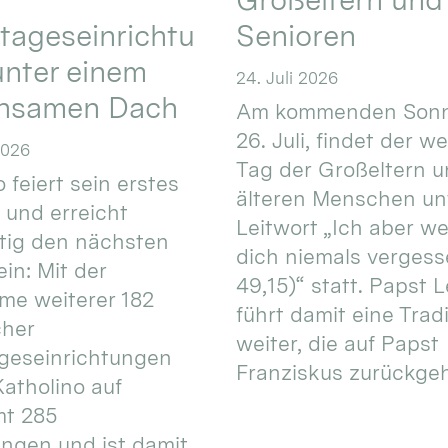
tageseinrichtu
Senioren
nter einem
24. Juli 2026
nsamen Dach
Am kommenden Sonn
26. Juli, findet der w
2026
Tag der Großeltern 
 feiert sein erstes
älteren Menschen un
 und erreicht
Leitwort „Ich aber w
itig den nächsten
dich niemals vergess
in: Mit der
49,15)“ statt. Papst L
e weiterer 182
führt damit eine Trad
cher
weiter, die auf Papst
geseinrichtungen
Franziskus zurückgeht.
atholino auf
mt 285
ungen und ist damit