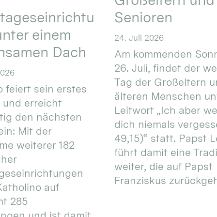
tageseinrichtu
Senioren
nter einem
24. Juli 2026
nsamen Dach
Am kommenden Sonn
26. Juli, findet der w
2026
Tag der Großeltern 
 feiert sein erstes
älteren Menschen un
 und erreicht
Leitwort „Ich aber w
itig den nächsten
dich niemals vergess
in: Mit der
49,15)“ statt. Papst L
e weiterer 182
führt damit eine Trad
cher
weiter, die auf Papst
geseinrichtungen
Franziskus zurückgeht.
atholino auf
mt 285
ungen und ist damit