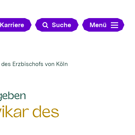
Karriere
Suche
Menü
 des Erzbischofs von Köln
:
rgeben
ikar des