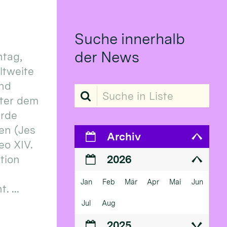
Suche innerhalb
der News
tag,
eltweite
und
Suche in Liste
ter dem
erde
en (Jes
Archiv
eo XIV.
ition
2026
Jan
Feb
Mär
Apr
Mai
Jun
 ...
Jul
Aug
2025