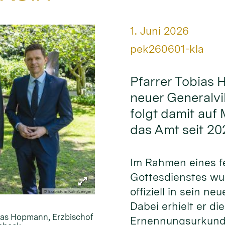
Datum:
1. Juni 2026
Von:
pek260601-kla
Pfarrer Tobias 
neuer Generalvi
folgt damit auf
das Amt seit 20
Im Rahmen eines fe
Gottesdienstes w
offiziell in sein ne
© Erzbistum Köln/Lengert
Dabei erhielt er die
bias Hopmann, Erzbischof
Ernennungsurkund