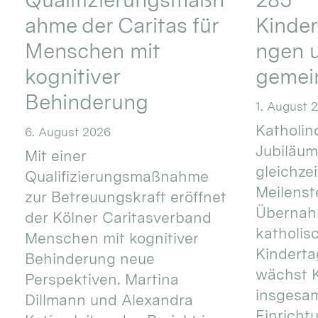
ahme der Caritas für
Kinder
Menschen mit
ngen u
kognitiver
gemei
Behinderung
1. August 
Katholino
6. August 2026
Jubiläum
Mit einer
gleichze
Qualifizierungsmaßnahme
Meilenste
zur Betreuungskraft eröffnet
Übernahm
der Kölner Caritasverband
katholis
Menschen mit kognitiver
Kinderta
Behinderung neue
wächst K
Perspektiven. Martina
insgesa
Dillmann und Alexandra
Einricht