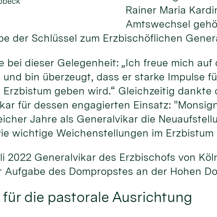
obbeck
Rainer Maria Kardi
Amtswechsel gehö
e der Schlüssel zum Erzbischöflichen General
e bei dieser Gelegenheit: „Ich freue mich au
und bin überzeugt, dass er starke Impulse f
 Erzbistum geben wird.“ Gleichzeitig dankte
ikar für dessen engagierten Einsatz: "Monsi
eicher Jahre als Generalvikar die Neuaufstell
ie wichtige Weichenstellungen im Erzbistum e
i 2022 Generalvikar des Erzbischofs von Köl
der Aufgabe des Dompropstes an der Hohen 
für die pastorale Ausrichtung