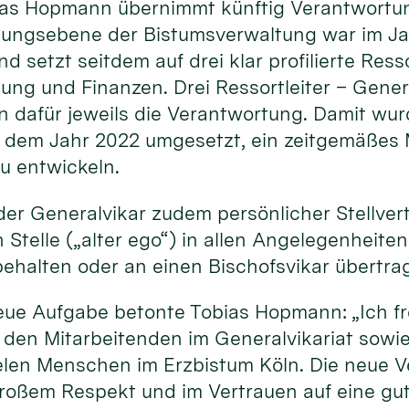
ias Hopmann übernimmt künftig Verantwortung
itungsebene der Bistumsverwaltung war im J
d setzt seitdem auf drei klar profilierte Ress
ung und Finanzen. Drei Ressortleiter – Gener
 dafür jeweils die Verantwortung. Damit wu
s dem Jahr 2022 umgesetzt, ein zeitgemäßes
u entwickeln.
 der Generalvikar zudem persönlicher Stellvert
Stelle („alter ego“) in allen Angelegenheiten
behalten oder an einen Bischofsvikar übertra
neue Aufgabe betonte Tobias Hopmann: „Ich fr
den Mitarbeitenden im Generalvikariat sowie
len Menschen im Erzbistum Köln. Die neue 
roßem Respekt und im Vertrauen auf eine g