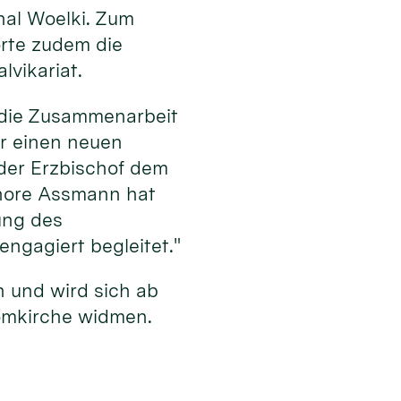
nal Woelki. Zum
rte zudem die
vikariat.
f die Zusammenarbeit
ür einen neuen
 der Erzbischof dem
gnore Assmann hat
ung des
ngagiert begleitet."
n und wird sich ab
Domkirche widmen.