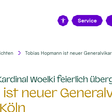
Service
ichten
Tobias Hopmann ist neuer Generalvikar
rdinal Woelki feierlich übe
st neuer Generalv
Köln