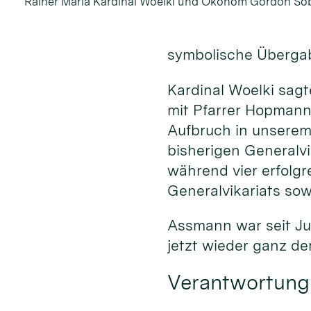
Rainer Maria Kardinal Woelki und Ökonom Gordon S
symbolische Übergab
Kardinal Woelki sagt
mit Pfarrer Hopmann 
Aufbruch in unserem
bisherigen Generalv
während vier erfolgr
Generalvikariats sow
Assmann war seit Jul
jetzt wieder ganz 
Verantwortung 