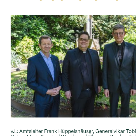
v.l.: Amtsleiter Frank Hüppelshäuser, Generalvikar To