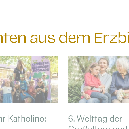
chten aus dem Erzb
hr Katholino:
6. Welttag der
Großeltern und