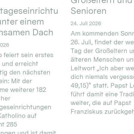
tageseinrichtu
Senioren
nter einem
24. Juli 2026
nsamen Dach
Am kommenden Sonn
26. Juli, findet der w
2026
Tag der Großeltern 
 feiert sein erstes
älteren Menschen un
 und erreicht
Leitwort „Ich aber w
itig den nächsten
dich niemals vergess
in: Mit der
49,15)“ statt. Papst L
e weiterer 182
führt damit eine Trad
cher
weiter, die auf Papst
geseinrichtungen
Franziskus zurückgeht.
atholino auf
mt 285
ungen und ist damit