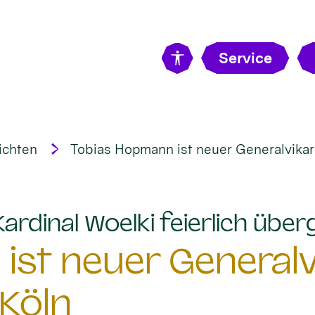
Service
ichten
Tobias Hopmann ist neuer Generalvikar
rdinal Woelki feierlich übe
st neuer Generalv
Köln