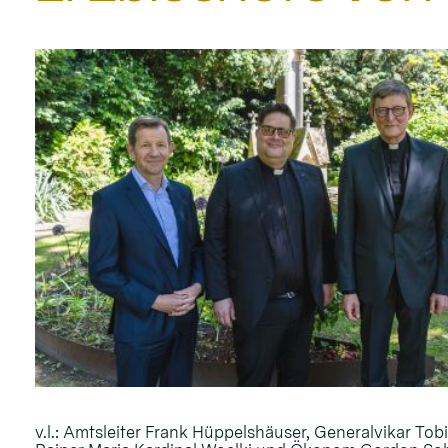
v.l.: Amtsleiter Frank Hüppelshäuser, Generalvikar To