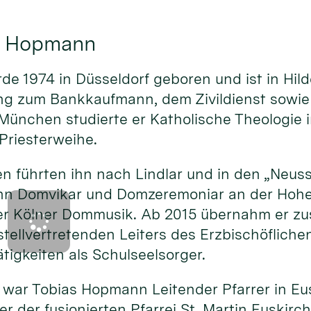
as Hopmann
e 1974 in Düsseldorf geboren und ist in Hi
ng zum Bankkaufmann, dem Zivildienst sowie
München studierte er Katholische Theologie i
Priesterweihe.
n führten ihn nach Lindlar und in den „Neus
nn Domvikar und Domzeremoniar an der Hoh
er Kölner Dommusik. Ab 2015 übernahm er zus
tellvertretenden Leiters des Erzbischöfliche
tigkeiten als Schulseelsorger.
war Tobias Hopmann Leitender Pfarrer in Eus
er der fusionierten Pfarrei St. Martin Euskir