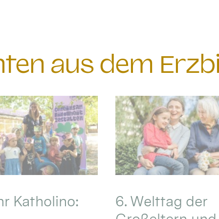
chten aus dem Erzb
hr Katholino:
6. Welttag der
Großeltern und