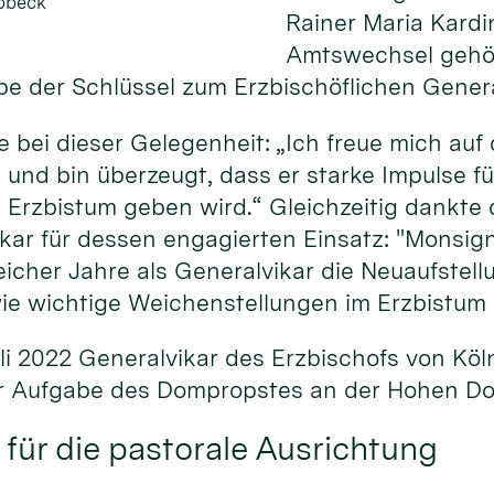
obbeck
Rainer Maria Kardi
Amtswechsel gehö
e der Schlüssel zum Erzbischöflichen General
e bei dieser Gelegenheit: „Ich freue mich au
und bin überzeugt, dass er starke Impulse f
 Erzbistum geben wird.“ Gleichzeitig dankte
ikar für dessen engagierten Einsatz: "Monsi
eicher Jahre als Generalvikar die Neuaufstell
ie wichtige Weichenstellungen im Erzbistum e
i 2022 Generalvikar des Erzbischofs von Köl
der Aufgabe des Dompropstes an der Hohen 
für die pastorale Ausrichtung