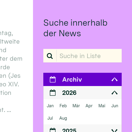
Suche innerhalb
der News
tag,
eltweite
und
Suche in Liste
ter dem
erde
en (Jes
Archiv
eo XIV.
ition
2026
Jan
Feb
Mär
Apr
Mai
Jun
 ...
Jul
Aug
2025