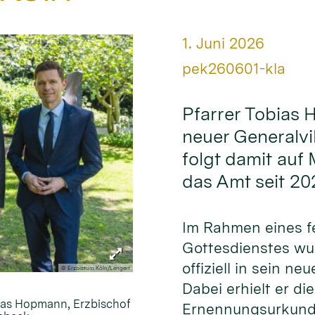
Datum:
1. Juni 2026
Von:
pek260601-kla
Pfarrer Tobias 
neuer Generalvi
folgt damit auf
das Amt seit 20
Im Rahmen eines fe
Gottesdienstes w
offiziell in sein ne
© Erzbistum Köln/Lengert
Dabei erhielt er die
bias Hopmann, Erzbischof
Ernennungsurkund