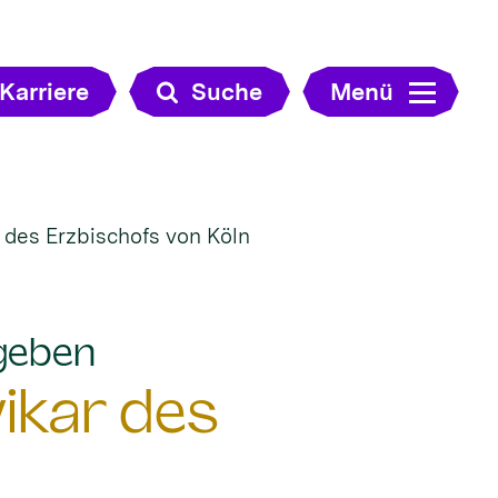
Karriere
Suche
Menü
 des Erzbischofs von Köln
:
rgeben
ikar des