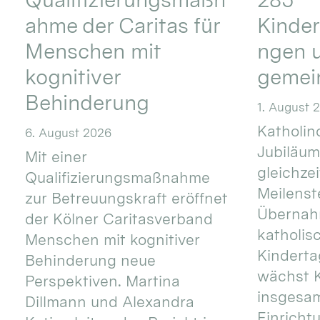
ahme der Caritas für
Kinder
Menschen mit
ngen u
kognitiver
gemei
Behinderung
1. August 
Katholino
6. August 2026
Jubiläum
Mit einer
gleichze
Qualifizierungsmaßnahme
Meilenste
zur Betreuungskraft eröffnet
Übernahm
der Kölner Caritasverband
katholis
Menschen mit kognitiver
Kinderta
Behinderung neue
wächst K
Perspektiven. Martina
insgesa
Dillmann und Alexandra
Einricht