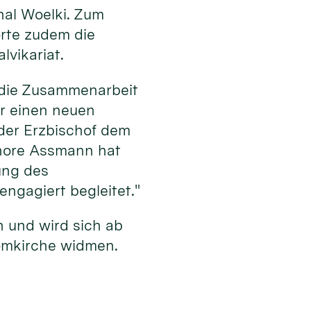
nal Woelki. Zum
rte zudem die
vikariat.
f die Zusammenarbeit
ür einen neuen
 der Erzbischof dem
gnore Assmann hat
ung des
ngagiert begleitet."
n und wird sich ab
Domkirche widmen.