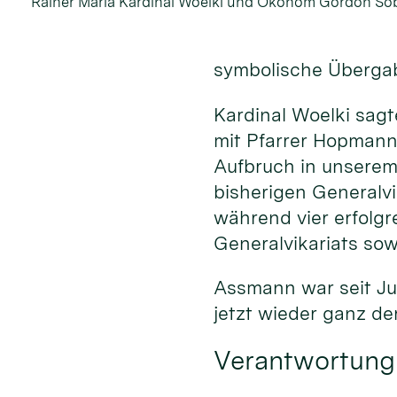
Rainer Maria Kardinal Woelki und Ökonom Gordon S
symbolische Übergab
Kardinal Woelki sagt
mit Pfarrer Hopmann 
Aufbruch in unserem
bisherigen Generalv
während vier erfolgr
Generalvikariats sow
Assmann war seit Jul
jetzt wieder ganz 
Verantwortung 