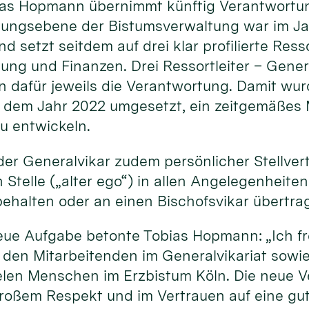
ias Hopmann übernimmt künftig Verantwortung
itungsebene der Bistumsverwaltung war im J
d setzt seitdem auf drei klar profilierte Ress
ung und Finanzen. Drei Ressortleiter – Gener
 dafür jeweils die Verantwortung. Damit wu
s dem Jahr 2022 umgesetzt, ein zeitgemäßes
u entwickeln.
 der Generalvikar zudem persönlicher Stellvert
Stelle („alter ego“) in allen Angelegenheiten
behalten oder an einen Bischofsvikar übertra
neue Aufgabe betonte Tobias Hopmann: „Ich fr
den Mitarbeitenden im Generalvikariat sowie
len Menschen im Erzbistum Köln. Die neue 
roßem Respekt und im Vertrauen auf eine g