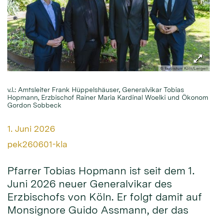
© Erzbistum Köln/Lengert
v.l.: Amtsleiter Frank Hüppelshäuser, Generalvikar Tobias
Hopmann, Erzbischof Rainer Maria Kardinal Woelki und Ökonom
Gordon Sobbeck
Datum:
1. Juni 2026
Von:
pek260601-kla
Pfarrer Tobias Hopmann ist seit dem 1.
Juni 2026 neuer Generalvikar des
Erzbischofs von Köln. Er folgt damit auf
Monsignore Guido Assmann, der das