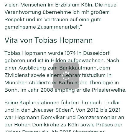
vielen Menschen im Erzbistum Köln. Die neue
Verantwortung übernehme ich mit großem
Respekt und im Vertrauen auf eine gute
gemeinsame Zusammenarbeit.“
Vita von Tobias Hopmann
Tobias Hopmann wurde 1974 in Düsseldorf
geboren und ist in Hilden aufgewachsen. Nach
einer Ausbildung zum Bankkaufmann, dem
Zivildienst sowie einem Lehramtsstudium in
München studierte er Katholische Theologie in
Bonn. Im Jahr 2008 empfing er die Priesterweihe.
Seine Kaplanstationen führten ihn nach Lindlar
und in den „Neusser Süden“. Von 2012 bis 2021
war Hopmann Domvikar und Domzeremoniar an
der Hohen Domkirche zu Köln sowie Präses der
Kölner Dommusik. Ab 2015 übernahm er