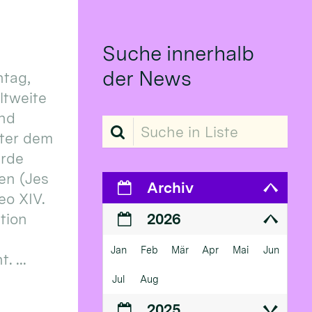
Suche innerhalb
der News
tag,
eltweite
und
Suche in Liste
ter dem
erde
en (Jes
Archiv
eo XIV.
ition
2026
Jan
Feb
Mär
Apr
Mai
Jun
 ...
Jul
Aug
2025