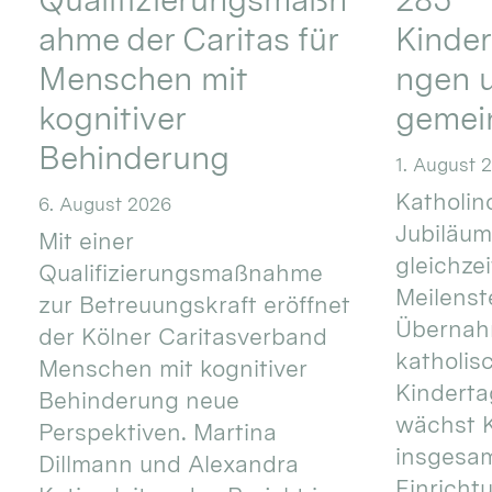
ahme der Caritas für
Kinder
Menschen mit
ngen u
kognitiver
gemei
Behinderung
1. August 
Katholino
6. August 2026
Jubiläum
Mit einer
gleichze
Qualifizierungsmaßnahme
Meilenste
zur Betreuungskraft eröffnet
Übernahm
der Kölner Caritasverband
katholis
Menschen mit kognitiver
Kinderta
Behinderung neue
wächst K
Perspektiven. Martina
insgesa
Dillmann und Alexandra
Einricht