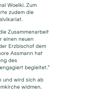
nal Woelki. Zum
rte zudem die
vikariat.
f die Zusammenarbeit
ür einen neuen
 der Erzbischof dem
gnore Assmann hat
ung des
ngagiert begleitet."
n und wird sich ab
Domkirche widmen.