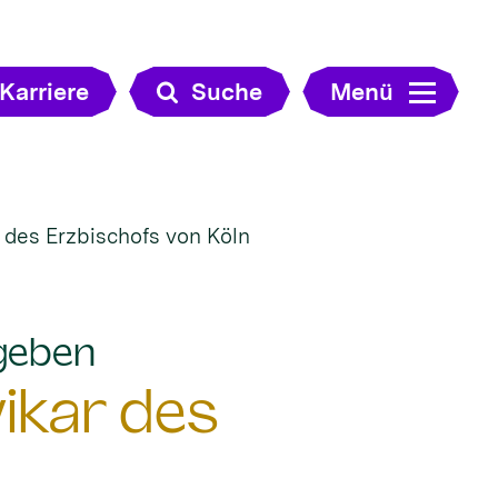
Karriere
Suche
Menü
 des Erzbischofs von Köln
:
rgeben
ikar des