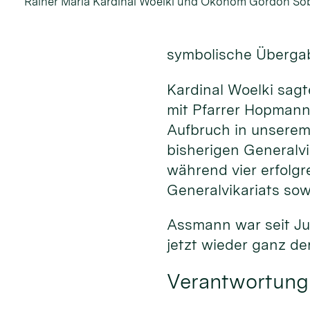
Rainer Maria Kardinal Woelki und Ökonom Gordon S
symbolische Übergab
Kardinal Woelki sagt
mit Pfarrer Hopmann 
Aufbruch in unserem
bisherigen Generalv
während vier erfolgr
Generalvikariats sow
Assmann war seit Jul
jetzt wieder ganz 
Verantwortung 