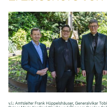
v.l.: Amtsleiter Frank Hüppelshäuser, Generalvikar To