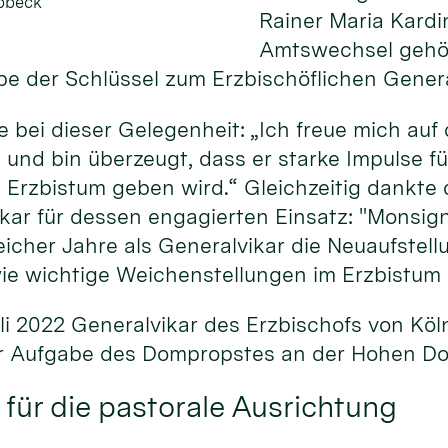
obbeck
Rainer Maria Kardi
Amtswechsel gehö
e der Schlüssel zum Erzbischöflichen General
e bei dieser Gelegenheit: „Ich freue mich au
und bin überzeugt, dass er starke Impulse f
 Erzbistum geben wird.“ Gleichzeitig dankte
ikar für dessen engagierten Einsatz: "Monsi
eicher Jahre als Generalvikar die Neuaufstell
ie wichtige Weichenstellungen im Erzbistum e
i 2022 Generalvikar des Erzbischofs von Köl
der Aufgabe des Dompropstes an der Hohen 
für die pastorale Ausrichtung