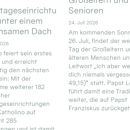
tageseinrichtu
Senioren
nter einem
24. Juli 2026
nsamen Dach
Am kommenden Sonn
26. Juli, findet der w
2026
Tag der Großeltern 
 feiert sein erstes
älteren Menschen un
 und erreicht
Leitwort „Ich aber w
itig den nächsten
dich niemals vergess
in: Mit der
49,15)“ statt. Papst L
e weiterer 182
führt damit eine Trad
cher
weiter, die auf Papst
geseinrichtungen
Franziskus zurückgeht.
atholino auf
mt 285
ungen und ist damit