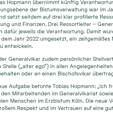
ias Hopmann übernimmt künftig Verantwortung
itungsebene der Bistumsverwaltung war im J
d setzt seitdem auf drei klar profilierte Ress
ung und Finanzen. Drei Ressortleiter – Gener
 dafür jeweils die Verantwortung. Damit wu
s dem Jahr 2022 umgesetzt, ein zeitgemäßes
u entwickeln.
 der Generalvikar zudem persönlicher Stellvert
Stelle („alter ego“) in allen Angelegenheiten
behalten oder an einen Bischofsvikar übertra
neue Aufgabe betonte Tobias Hopmann: „Ich fr
den Mitarbeitenden im Generalvikariat sowie
len Menschen im Erzbistum Köln. Die neue 
roßem Respekt und im Vertrauen auf eine g