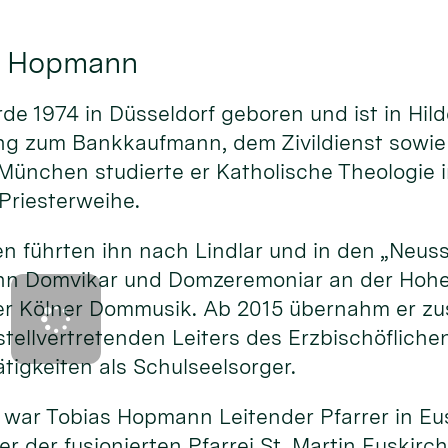
as Hopmann
e 1974 in Düsseldorf geboren und ist in Hi
ng zum Bankkaufmann, dem Zivildienst sowie
München studierte er Katholische Theologie i
Priesterweihe.
n führten ihn nach Lindlar und in den „Neus
nn Domvikar und Domzeremoniar an der Hoh
er Kölner Dommusik. Ab 2015 übernahm er zus
tellvertretenden Leiters des Erzbischöfliche
tigkeiten als Schulseelsorger.
war Tobias Hopmann Leitender Pfarrer in Eus
er der fusionierten Pfarrei St. Martin Euskir