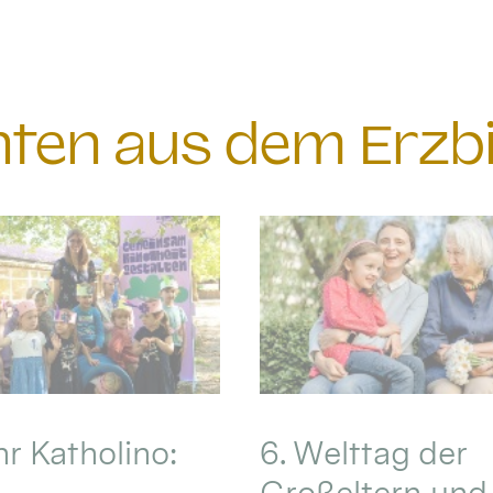
chten aus dem Erzb
hr Katholino:
6. Welttag der
Großeltern und