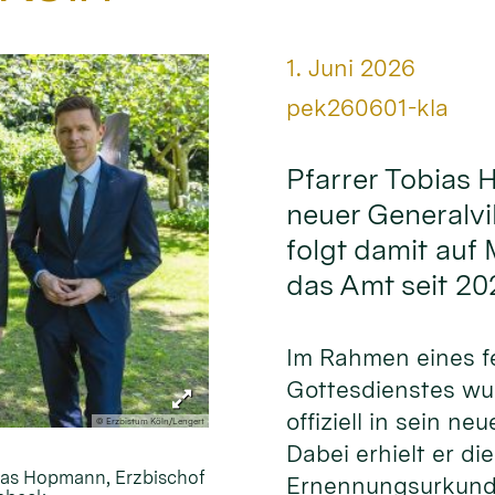
Datum:
1. Juni 2026
Von:
pek260601-kla
Pfarrer Tobias 
neuer Generalvi
folgt damit auf
das Amt seit 20
Im Rahmen eines fe
Gottesdienstes w
offiziell in sein ne
© Erzbistum Köln/Lengert
Dabei erhielt er die
bias Hopmann, Erzbischof
Ernennungsurkund