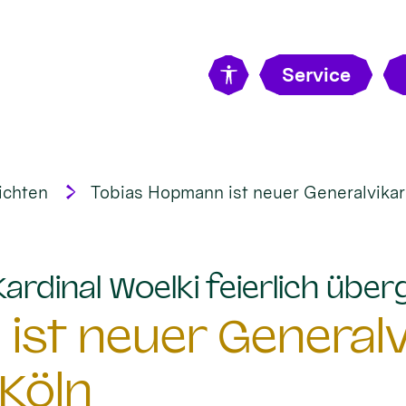
Service
ichten
Tobias Hopmann ist neuer Generalvikar
rdinal Woelki feierlich übe
st neuer Generalv
Köln