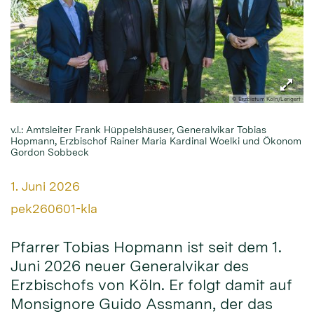
© Erzbistum Köln/Lengert
v.l.: Amtsleiter Frank Hüppelshäuser, Generalvikar Tobias
Hopmann, Erzbischof Rainer Maria Kardinal Woelki und Ökonom
Gordon Sobbeck
Datum:
1. Juni 2026
Von:
pek260601-kla
Pfarrer Tobias Hopmann ist seit dem 1.
Juni 2026 neuer Generalvikar des
Erzbischofs von Köln. Er folgt damit auf
Monsignore Guido Assmann, der das