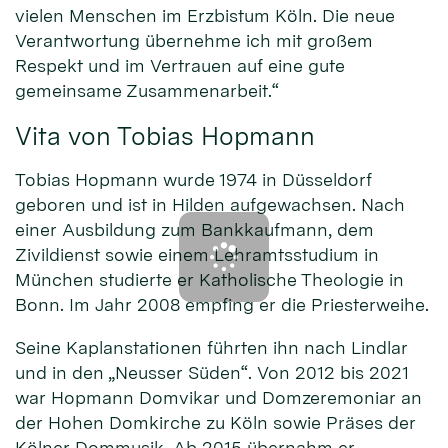
vielen Menschen im Erzbistum Köln. Die neue
Verantwortung übernehme ich mit großem
Respekt und im Vertrauen auf eine gute
gemeinsame Zusammenarbeit.“
Vita von Tobias Hopmann
Tobias Hopmann wurde 1974 in Düsseldorf
geboren und ist in Hilden aufgewachsen. Nach
einer Ausbildung zum Bankkaufmann, dem
Zivildienst sowie einem Lehramtsstudium in
München studierte er Katholische Theologie in
Bonn. Im Jahr 2008 empfing er die Priesterweihe.
Seine Kaplanstationen führten ihn nach Lindlar
und in den „Neusser Süden“. Von 2012 bis 2021
war Hopmann Domvikar und Domzeremoniar an
der Hohen Domkirche zu Köln sowie Präses der
Kölner Dommusik. Ab 2015 übernahm er