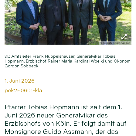
© Erzbistum Köln/Lengert
v.l.: Amtsleiter Frank Hüppelshäuser, Generalvikar Tobias
Hopmann, Erzbischof Rainer Maria Kardinal Woelki und Ökonom
Gordon Sobbeck
Datum:
1. Juni 2026
Von:
pek260601-kla
Pfarrer Tobias Hopmann ist seit dem 1.
Juni 2026 neuer Generalvikar des
Erzbischofs von Köln. Er folgt damit auf
Monsignore Guido Assmann, der das