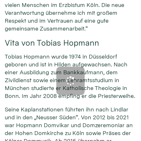
vielen Menschen im Erzbistum Köln. Die neue
Verantwortung übernehme ich mit großem
Respekt und im Vertrauen auf eine gute
gemeinsame Zusammenarbeit.“
Vita von Tobias Hopmann
Tobias Hopmann wurde 1974 in Düsseldorf
geboren und ist in Hilden aufgewachsen. Nach
einer Ausbildung zum Bankkaufmann, dem
Zivildienst sowie einem Lehramtsstudium in
München studierte er Katholische Theologie in
Bonn. Im Jahr 2008 empfing er die Priesterweihe.
Seine Kaplanstationen führten ihn nach Lindlar
und in den „Neusser Süden“. Von 2012 bis 2021
war Hopmann Domvikar und Domzeremoniar an
der Hohen Domkirche zu Köln sowie Präses der
Kölner Dommusik. Ab 2015 übernahm er