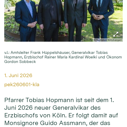
© Erzbistum Köln/Lengert
v.l.: Amtsleiter Frank Hüppelshäuser, Generalvikar Tobias
Hopmann, Erzbischof Rainer Maria Kardinal Woelki und Ökonom
Gordon Sobbeck
Datum:
1. Juni 2026
Von:
pek260601-kla
Pfarrer Tobias Hopmann ist seit dem 1.
Juni 2026 neuer Generalvikar des
Erzbischofs von Köln. Er folgt damit auf
Monsignore Guido Assmann, der das