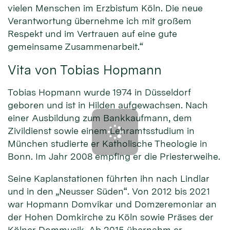
vielen Menschen im Erzbistum Köln. Die neue
Verantwortung übernehme ich mit großem
Respekt und im Vertrauen auf eine gute
gemeinsame Zusammenarbeit.“
Vita von Tobias Hopmann
Tobias Hopmann wurde 1974 in Düsseldorf
geboren und ist in Hilden aufgewachsen. Nach
einer Ausbildung zum Bankkaufmann, dem
Zivildienst sowie einem Lehramtsstudium in
München studierte er Katholische Theologie in
Bonn. Im Jahr 2008 empfing er die Priesterweihe.
Seine Kaplanstationen führten ihn nach Lindlar
und in den „Neusser Süden“. Von 2012 bis 2021
war Hopmann Domvikar und Domzeremoniar an
der Hohen Domkirche zu Köln sowie Präses der
Kölner Dommusik. Ab 2015 übernahm er