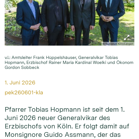
© Erzbistum Köln/Lengert
v.l.: Amtsleiter Frank Hüppelshäuser, Generalvikar Tobias
Hopmann, Erzbischof Rainer Maria Kardinal Woelki und Ökonom
Gordon Sobbeck
Datum:
1. Juni 2026
Von:
pek260601-kla
Pfarrer Tobias Hopmann ist seit dem 1.
Juni 2026 neuer Generalvikar des
Erzbischofs von Köln. Er folgt damit auf
Monsignore Guido Assmann, der das