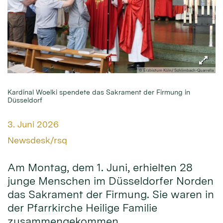
© Erzbistum Köln/ Schlimbach-Quarrella
Kardinal Woelki spendete das Sakrament der Firmung in
Düsseldorf
Datum:
3. Juni 2026
Von:
Newsdesk/rsq
Am Montag, dem 1. Juni, erhielten 28
junge Menschen im Düsseldorfer Norden
das Sakrament der Firmung. Sie waren in
der Pfarrkirche Heilige Familie
zusammengekommen.