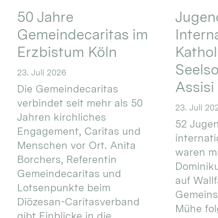
50 Jahre
Jugend
Gemeindecaritas im
Intern
Erzbistum Köln
Kathol
Seels
23. Juli 2026
Assisi
Die Gemeindecaritas
verbindet seit mehr als 50
23. Juli 20
Jahren kirchliches
52 Jugen
Engagement, Caritas und
internat
Menschen vor Ort. Anita
waren mi
Borchers, Referentin
Dominik
Gemeindecaritas und
auf Wallf
Lotsenpunkte beim
Gemeins
Diözesan-Caritasverband
Mühe fol
gibt Einblicke in die