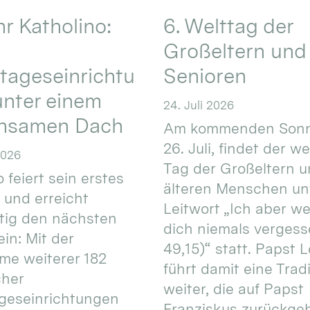
hr Katholino:
6. Welttag der
Großeltern und
tageseinrichtu
Senioren
nter einem
24. Juli 2026
nsamen Dach
Am kommenden Sonn
26. Juli, findet der w
2026
Tag der Großeltern 
 feiert sein erstes
älteren Menschen un
 und erreicht
Leitwort „Ich aber w
itig den nächsten
dich niemals vergess
in: Mit der
49,15)“ statt. Papst L
e weiterer 182
führt damit eine Trad
cher
weiter, die auf Papst
geseinrichtungen
Franziskus zurückgeht.