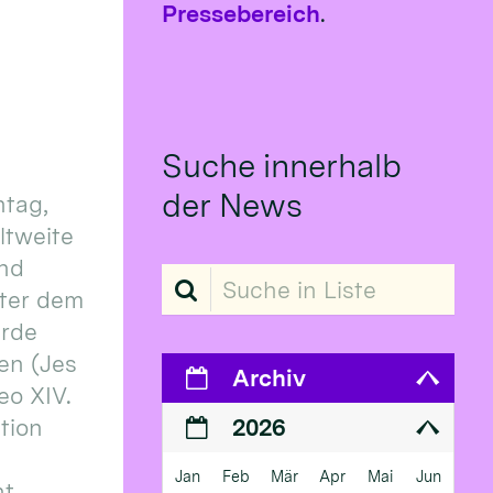
Pressebereich
.
Suche innerhalb
der News
tag,
eltweite
und
Suche in Liste
ter dem
erde
en (Jes
Archiv
eo XIV.
ition
2026
Jan
Feb
Mär
Apr
Mai
Jun
 ...