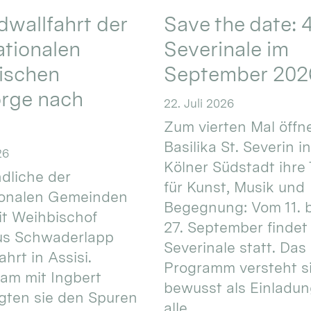
wallfahrt der
Save the date: 4
ationalen
Severinale im
ischen
September 202
orge nach
22. Juli 2026
Zum vierten Mal öffne
Basilika St. Severin i
26
Kölner Südstadt ihre
dliche der
für Kunst, Musik und
ionalen Gemeinden
Begegnung: Vom 11. 
t Weihbischof
27. September findet 
us Schwaderlapp
Severinale statt. Das
ahrt in Assisi.
Programm versteht s
am mit Ingbert
bewusst als Einladun
gten sie den Spuren
alle.