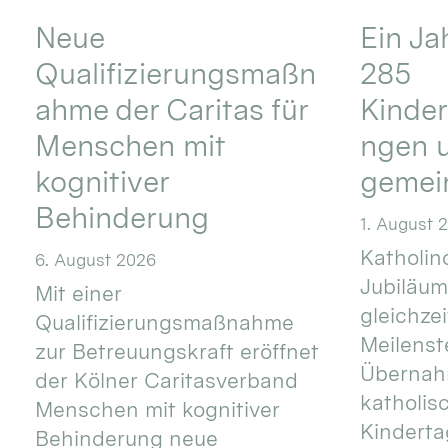
Neue
Ein Ja
Qualifizierungsmaßn
285
ahme der Caritas für
Kinder
Menschen mit
ngen u
kognitiver
gemei
Behinderung
1. August 
Katholino
6. August 2026
Jubiläum
Mit einer
gleichze
Qualifizierungsmaßnahme
Meilenste
zur Betreuungskraft eröffnet
Übernahm
der Kölner Caritasverband
katholis
Menschen mit kognitiver
Kinderta
Behinderung neue