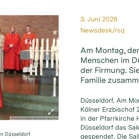
Datum:
3. Juni 2026
Von:
Newsdesk/rsq
Am Montag, dem 
Menschen im Dü
der Firmung. Sie
Familie zusam
Düsseldorf. Am Mo
Kölner Erzbischof
in der Pfarrkirche H
© Erzbistum Köln/ Schlimbach-Quarrella
Düsseldorf das Sa
in Düsseldorf
gespendet. Die Sa