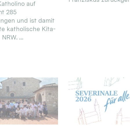
atholino auf
mt 285
ungen und ist damit
te katholische Kita-
 NRW. ...