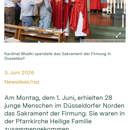
© Erzbistum Köln/ Schlimbach-Quarrella
Kardinal Woelki spendete das Sakrament der Firmung in
Düsseldorf
Datum:
3. Juni 2026
Von:
Newsdesk/rsq
Am Montag, dem 1. Juni, erhielten 28
junge Menschen im Düsseldorfer Norden
das Sakrament der Firmung. Sie waren in
der Pfarrkirche Heilige Familie
zusammengekommen.