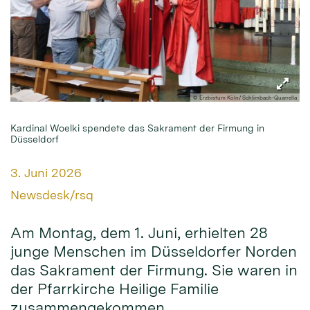
© Erzbistum Köln/ Schlimbach-Quarrella
Kardinal Woelki spendete das Sakrament der Firmung in
Düsseldorf
Datum:
3. Juni 2026
Von:
Newsdesk/rsq
Am Montag, dem 1. Juni, erhielten 28
junge Menschen im Düsseldorfer Norden
das Sakrament der Firmung. Sie waren in
der Pfarrkirche Heilige Familie
zusammengekommen.