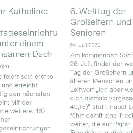
hr Katholino:
6. Welttag der
Großeltern und
tageseinrichtu
Senioren
nter einem
24. Juli 2026
nsamen Dach
Am kommenden Sonn
26. Juli, findet der w
2026
Tag der Großeltern 
 feiert sein erstes
älteren Menschen un
 und erreicht
Leitwort „Ich aber w
itig den nächsten
dich niemals vergess
in: Mit der
49,15)“ statt. Papst L
e weiterer 182
führt damit eine Trad
cher
weiter, die auf Papst
geseinrichtungen
Franziskus zurückgeht.