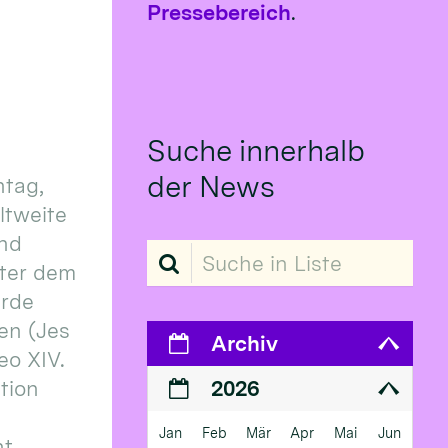
Pressebereich
.
Suche innerhalb
der News
tag,
eltweite
und
Suche in Liste
ter dem
erde
en (Jes
Archiv
eo XIV.
ition
2026
Jan
Feb
Mär
Apr
Mai
Jun
 ...