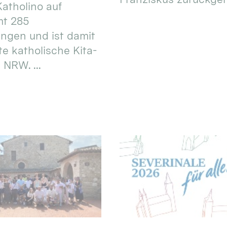
atholino auf
mt 285
ungen und ist damit
te katholische Kita-
 NRW. ...