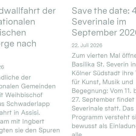
wallfahrt der
Save the date: 4
ationalen
Severinale im
ischen
September 202
orge nach
22. Juli 2026
Zum vierten Mal öffne
Basilika St. Severin i
26
Kölner Südstadt ihre
dliche der
für Kunst, Musik und
ionalen Gemeinden
Begegnung: Vom 11. 
t Weihbischof
27. September findet 
us Schwaderlapp
Severinale statt. Das
ahrt in Assisi.
Programm versteht s
am mit Ingbert
bewusst als Einladun
gten sie den Spuren
alle.