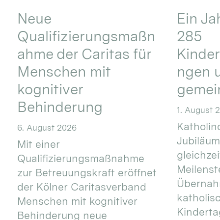
Neue
Ein Ja
Qualifizierungsmaßn
285
ahme der Caritas für
Kinder
Menschen mit
ngen u
kognitiver
gemei
Behinderung
1. August 
Katholino
6. August 2026
Jubiläum
Mit einer
gleichze
Qualifizierungsmaßnahme
Meilenste
zur Betreuungskraft eröffnet
Übernahm
der Kölner Caritasverband
katholis
Menschen mit kognitiver
Kinderta
Behinderung neue