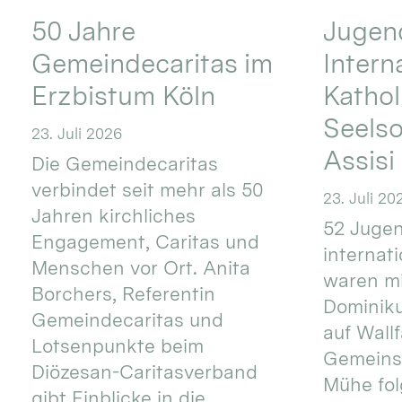
50 Jahre
Jugend
Gemeindecaritas im
Intern
Erzbistum Köln
Kathol
Seels
23. Juli 2026
Assisi
Die Gemeindecaritas
verbindet seit mehr als 50
23. Juli 20
Jahren kirchliches
52 Jugen
Engagement, Caritas und
internat
Menschen vor Ort. Anita
waren mi
Borchers, Referentin
Dominik
Gemeindecaritas und
auf Wallf
Lotsenpunkte beim
Gemeins
Diözesan-Caritasverband
Mühe fol
gibt Einblicke in die