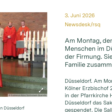
Datum:
3. Juni 2026
Von:
Newsdesk/rsq
Am Montag, dem 
Menschen im Dü
der Firmung. Sie
Familie zusam
Düsseldorf. Am Mo
Kölner Erzbischof
in der Pfarrkirche H
© Erzbistum Köln/ Schlimbach-Quarrella
Düsseldorf das Sa
in Düsseldorf
gespendet. Die Sa