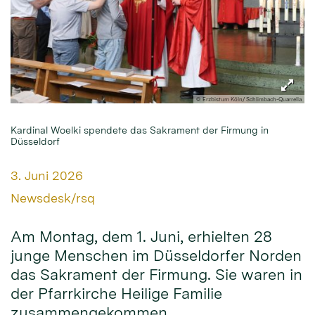
© Erzbistum Köln/ Schlimbach-Quarrella
Kardinal Woelki spendete das Sakrament der Firmung in
Düsseldorf
Datum:
3. Juni 2026
Von:
Newsdesk/rsq
Am Montag, dem 1. Juni, erhielten 28
junge Menschen im Düsseldorfer Norden
das Sakrament der Firmung. Sie waren in
der Pfarrkirche Heilige Familie
zusammengekommen.