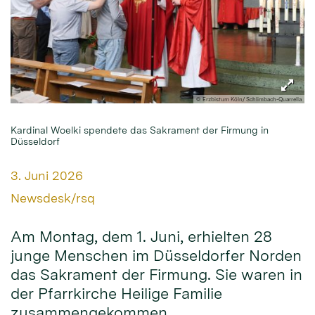
© Erzbistum Köln/ Schlimbach-Quarrella
Kardinal Woelki spendete das Sakrament der Firmung in
Düsseldorf
Datum:
3. Juni 2026
Von:
Newsdesk/rsq
Am Montag, dem 1. Juni, erhielten 28
junge Menschen im Düsseldorfer Norden
das Sakrament der Firmung. Sie waren in
der Pfarrkirche Heilige Familie
zusammengekommen.