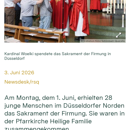
© Erzbistum Köln/ Schlimbach-Quarrella
Kardinal Woelki spendete das Sakrament der Firmung in
Düsseldorf
Datum:
3. Juni 2026
Von:
Newsdesk/rsq
Am Montag, dem 1. Juni, erhielten 28
junge Menschen im Düsseldorfer Norden
das Sakrament der Firmung. Sie waren in
der Pfarrkirche Heilige Familie
zusammengekommen.